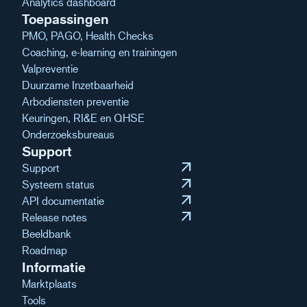
Analytics dashboard
Toepassingen
PMO, PAGO, Health Checks
Coaching, e-learning en trainingen
Valpreventie
Duurzame Inzetbaarheid
Arbodiensten preventie
Keuringen, RI&E en QHSE
Onderzoeksbureaus
Support
arrow_outward
Support
arrow_outward
Systeem status
arrow_outward
API documentatie
arrow_outward
Release notes
Beeldbank
Roadmap
Informatie
Marktplaats
Tools