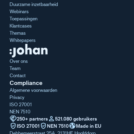
Duurzame inzetbaarheid
Webinars
Toepassingen
Klantcases
Themas
Whitepapers
Over ons
Team
Contact
Compliance
Algemene voorwaarden
Privacy
ISO 27001
NEN 7510
handshake
person
250+ partners
521.080 gebruikers
verified_user
verified_user
globe_uk
ISO 27001
NEN 7510
Made in EU
Debbemeerstraat 25A, 2131HE Hoofddorp