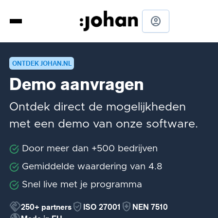
account_circle
ONTDEK JOHAN.NL
Demo aanvragen
Ontdek direct de mogelijkheden
met een demo van onze software.
Door meer dan +500 bedrijven
Gemiddelde waardering van 4.8
Snel live met je programma
handshake
verified_user
health_and_safety
250+
partners
ISO 27001
NEN 7510