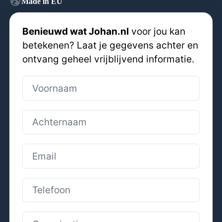
globe_uk
Made in EU
Benieuwd wat Johan.nl
voor jou kan
betekenen? Laat je gegevens achter en
ontvang geheel vrijblijvend informatie.