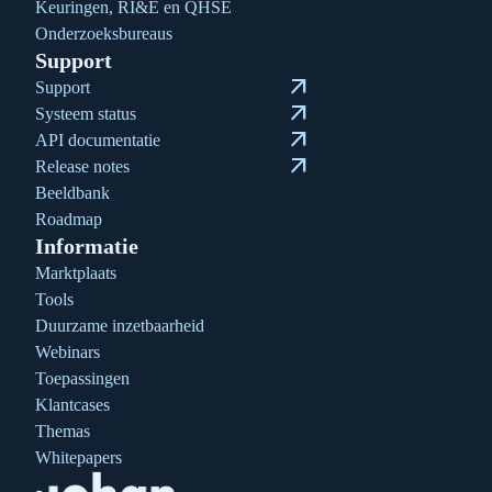
Keuringen, RI&E en QHSE
Onderzoeksbureaus
Support
arrow_outward
Support
arrow_outward
Systeem status
arrow_outward
API documentatie
arrow_outward
Release notes
Beeldbank
Roadmap
Informatie
Marktplaats
Tools
Duurzame inzetbaarheid
Webinars
Toepassingen
Klantcases
Themas
Whitepapers