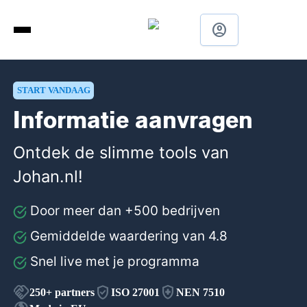
account_circle
START VANDAAG
Informatie aanvragen
Ontdek de slimme tools van
Johan.nl!
Door meer dan +500 bedrijven
Gemiddelde waardering van 4.8
Snel live met je programma
handshake
verified_user
health_and_safety
250+
partners
ISO 27001
NEN 7510