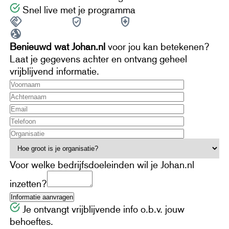
Snel live met je programma
handshake
verified_user
health_and_safety
250+
partners
ISO 27001
NEN 7510
globe_uk
Made in EU
Benieuwd wat Johan.nl
voor jou kan betekenen?
Laat je gegevens achter en ontvang geheel
vrijblijvend informatie.
Voor welke bedrijfsdoeleinden wil je Johan.nl
inzetten?
Je ontvangt vrijblijvende info o.b.v. jouw
behoeftes.