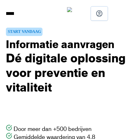
account_circle
START VANDAAG
Informatie aanvragen
Dé digitale oplossing
voor preventie en
vitaliteit
Ontdek de slimme tools van Johan.nl!
Met Johan.nl voer je eenvoudig onderzoeken of
vitaliteitsprogramma’s uit, van intake tot inzicht.
Slim, veilig en volledig meetbaar.
Door meer dan +500 bedrijven
Gemiddelde waardering van 4.8