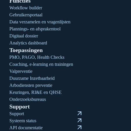
Functies
Workflow builder
Gebruikersportaal
Data verzamelen en vragenlijsten
Plannings- en afsprakentool
Digitaal dossier
Analytics dashboard
Toepassingen
PMO, PAGO, Health Checks
Coaching, e-learning en trainingen
Valpreventie
Duurzame Inzetbaarheid
Arbodiensten preventie
Keuringen, RI&E en QHSE
Onderzoeksbureaus
Support
arrow_outward
Support
arrow_outward
Systeem status
arrow_outward
API documentatie