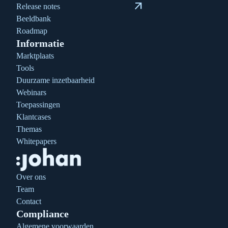
arrow_outward
Release notes
Beeldbank
Roadmap
Informatie
Marktplaats
Tools
Duurzame inzetbaarheid
Webinars
Toepassingen
Klantcases
Themas
Whitepapers
Over ons
Team
Contact
Compliance
Algemene voorwaarden