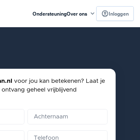
keyboard_arrow_down
account_circle
Ondersteuning
Over ons
Inloggen
n.nl
voor jou kan betekenen? Laat je
ontvang geheel vrijblijvend