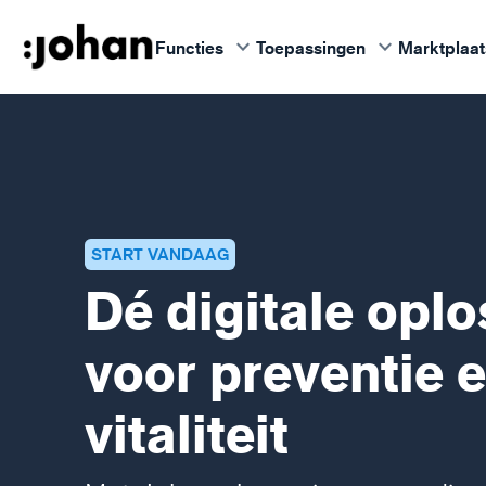
keyboard_arrow_down
keyboard_arrow_down
Functies
Toepassingen
Marktplaat
START VANDAAG
Dé digitale oplo
voor preventie 
vitaliteit