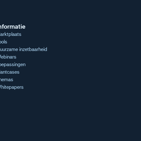
nformatie
arktplaats
ools
uurzame inzetbaarheid
ebinars
oepassingen
lantcases
hemas
hitepapers