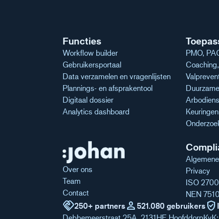
Functies
Toepas
Workflow builder
PMO, PAG
Gebruikersportaal
Coaching, 
Data verzamelen en vragenlijsten
Valpreven
Plannings- en afsprakentool
Duurzame 
Digitaal dossier
Arbodiens
Analytics dashboard
Keuringe
Onderzoe
Compli
Algemene
Over ons
Privacy
Team
ISO 2700
Contact
NEN 751
handshake
person
verified_user
250+ partners
521.080 gebruikers
Debbemeerstraat 25A, 2131HE Hoofddorp
KvK: