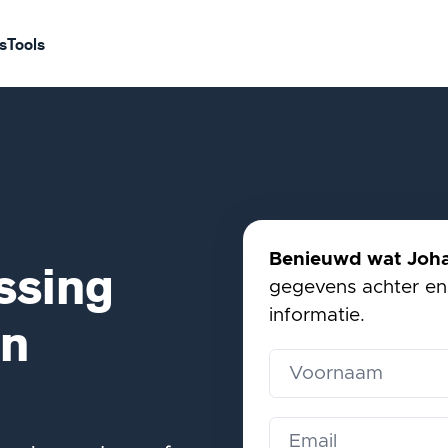
s
Tools
Benieuwd wat Joha
ssing
gegevens achter en 
informatie.
en