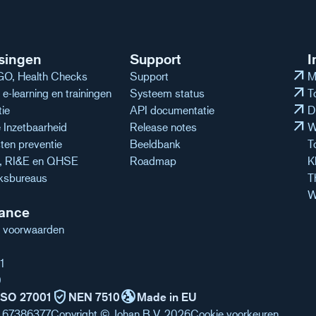
singen
Support
I
arrow_outward
O, Health Checks
Support
M
arrow_outward
e-learning en trainingen
Systeem status
T
arrow_outward
tie
API documentatie
D
arrow_outward
Inzetbaarheid
Release notes
W
ten preventie
Beeldbank
T
n, RI&E en QHSE
Roadmap
K
ksbureaus
T
W
ance
 voorwaarden
1
0
verified_user
globe_uk
ISO 27001
NEN 7510
Made in EU
 67386377
Copyright © Johan B.V. 2026
Cookie voorkeuren