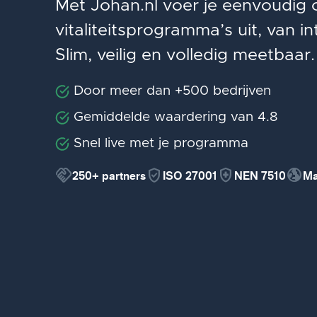
Met Johan.nl voer je eenvoudig
vitaliteitsprogramma’s uit, van in
Slim, veilig en volledig meetbaar.
Door meer dan +500 bedrijven
Gemiddelde waardering van 4.8
Snel live met je programma
handshake
verified_user
health_and_safety
globe_uk
250+
partners
ISO 27001
NEN 7510
Ma