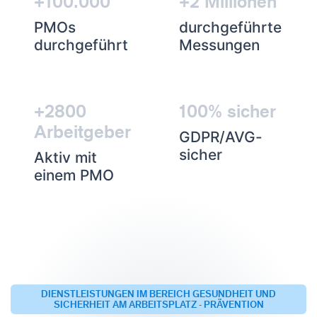
+100.000
+2 Millionen
PMOs
durchgeführte
durchgeführt
Messungen
+2800
100% sicher
Arbeitgeber
GDPR/AVG-
sicher
Aktiv mit
einem PMO
DIENSTLEISTUNGEN IM BEREICH GESUNDHEIT UND
SICHERHEIT AM ARBEITSPLATZ - PRÄVENTION