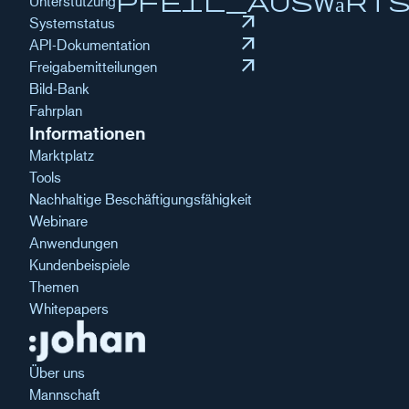
pfeil_auswärt
Unterstützung
arrow_outward
Systemstatus
arrow_outward
API-Dokumentation
arrow_outward
Freigabemitteilungen
Bild-Bank
Fahrplan
Informationen
Marktplatz
Tools
Nachhaltige Beschäftigungsfähigkeit
Webinare
Anwendungen
Kundenbeispiele
Themen
Whitepapers
Über uns
Mannschaft