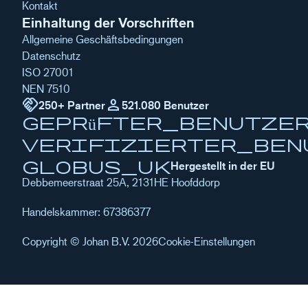
Kontakt
Einhaltung der Vorschriften
Allgemeine Geschäftsbedingungen
Datenschutz
ISO 27001
NEN 7510
handshake
Person
250+ Partner
521.080 Benutzer
geprüfter_Benutze
verifizierter_Ben
globus_uk
Hergestellt in der EU
Debbemeerstraat 25A, 2131HE Hoofddorp
Handelskammer: 67386377
Copyright © Johan B.V. 2026
Cookie-Einstellungen