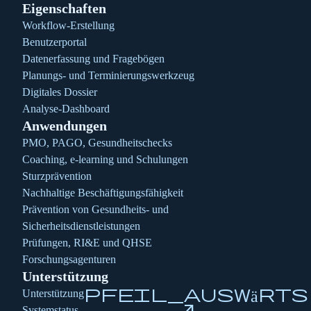
Eigenschaften
Workflow-Erstellung
Benutzerportal
Datenerfassung und Fragebögen
Planungs- und Terminierungswerkzeug
Digitales Dossier
Analyse-Dashboard
Anwendungen
PMO, PAGO, Gesundheitschecks
Coaching, e-learning und Schulungen
Sturzprävention
Nachhaltige Beschäftigungsfähigkeit
Prävention von Gesundheits- und
Sicherheitsdienstleistungen
Prüfungen, RI&E und QHSE
Forschungsagenturen
Unterstützung
pfeil_auswärts
Unterstützung
arrow_outward
Systemstatus