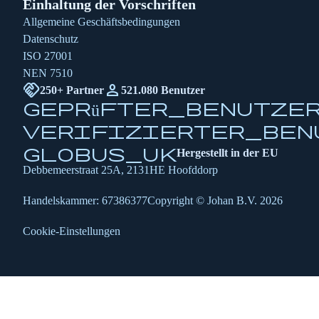
Einhaltung der Vorschriften
Allgemeine Geschäftsbedingungen
Datenschutz
ISO 27001
NEN 7510
handshake
Person
250+ Partner
521.080 Benutzer
geprüfter_Benutze
verifizierter_Ben
globus_uk
Hergestellt in der EU
Debbemeerstraat 25A, 2131HE Hoofddorp
Handelskammer: 67386377
Copyright © Johan B.V. 2026
Cookie-Einstellungen