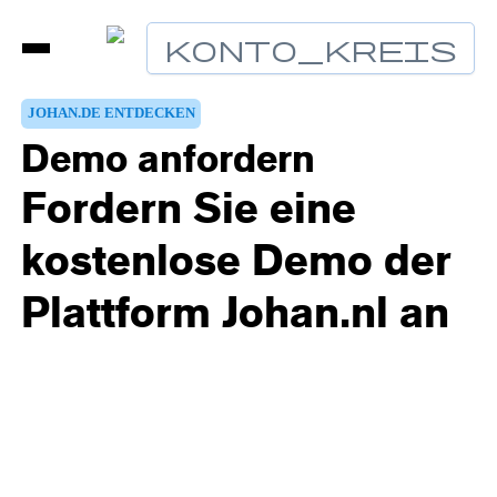
Konto_Kreis
JOHAN.DE ENTDECKEN
Demo anfordern
Fordern Sie eine
kostenlose Demo der
Plattform Johan.nl an
Entdecken Sie die Möglichkeiten sofort mit einer
Demo unserer Software.
Die Johan-Plattform unterstützt Organisationen bei
der Durchführung von Wohlfühl-, Coaching- und
Forschungsprogrammen - mit Tools für Fachleute,
Teilnehmer und politische Entscheidungsträger in