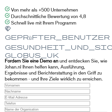
einem übersichtlichen System.
Von mehr als +500 Unternehmen
Durchschnittliche Bewertung von 4,8
Schnell live mit Ihrem Programm
handshake
250+
Partner
geprüfter_Benutzer
2
gesundheit_und_si
globus_uk
Hergestellt in der EU
Fordern Sie eine Demo an
und entdecken Sie, wie
Johan.nl Ihnen helfen kann, Ausführung,
Ergebnisse und Berichterstattung in den Griff zu
bekommen - und Ihre Ziele wirklich zu erreichen.