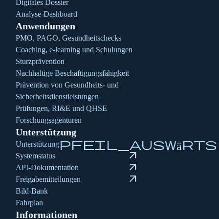
Digitales Dossier
Analyse-Dashboard
Anwendungen
PMO, PAGO, Gesundheitschecks
Coaching, e-learning und Schulungen
Sturzprävention
Nachhaltige Beschäftigungsfähigkeit
Prävention von Gesundheits- und
Sicherheitsdienstleistungen
Prüfungen, RI&E und QHSE
Forschungsagenturen
Unterstützung
pfeil_auswärts
Unterstützung
arrow_outward
Systemstatus
arrow_outward
API-Dokumentation
arrow_outward
Freigabemitteilungen
Bild-Bank
Fahrplan
Informationen