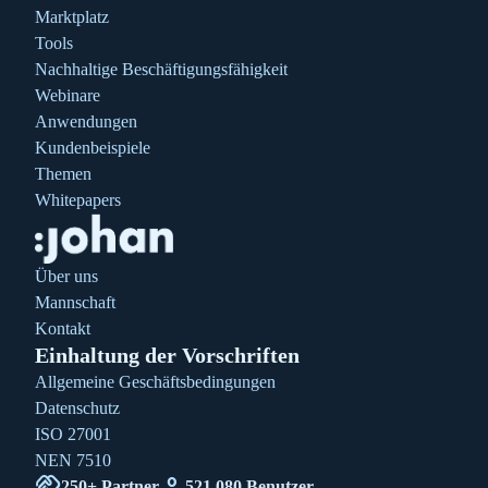
Marktplatz
Tools
Nachhaltige Beschäftigungsfähigkeit
Webinare
Anwendungen
Kundenbeispiele
Themen
Whitepapers
Über uns
Mannschaft
Kontakt
Einhaltung der Vorschriften
Allgemeine Geschäftsbedingungen
Datenschutz
ISO 27001
NEN 7510
handshake
Person
250+ Partner
521.080 Benutzer