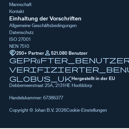
Mannschaft
Kontakt
Einhaltung der Vorschriften
Allgemeine Geschäftsbedingungen
Datenschutz
ISO 27001
NEN 7510
handshake
Person
250+ Partner
521.080 Benutzer
geprüfter_Benutze
verifizierter_Ben
globus_uk
Hergestellt in der EU
Debbemeerstraat 25A, 2131HE Hoofddorp
Handelskammer: 67386377
Copyright © Johan B.V. 2026
Cookie-Einstellungen