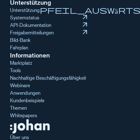
Unterstützung
pfeil_auswärt
Unterstützung
arrow_outward
Systemstatus
arrow_outward
API-Dokumentation
arrow_outward
Freigabemitteilungen
Bild-Bank
Fahrplan
Informationen
Marktplatz
Tools
Nachhaltige Beschäftigungsfähigkeit
Webinare
Anwendungen
Kundenbeispiele
Themen
Whitepapers
Über uns