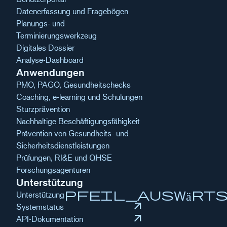
Datenerfassung und Fragebögen
Planungs- und
Terminierungswerkzeug
Digitales Dossier
Analyse-Dashboard
Anwendungen
PMO, PAGO, Gesundheitschecks
Coaching, e-learning und Schulungen
Sturzprävention
Nachhaltige Beschäftigungsfähigkeit
Prävention von Gesundheits- und
Sicherheitsdienstleistungen
Prüfungen, RI&E und QHSE
Forschungsagenturen
Unterstützung
pfeil_auswärt
Unterstützung
arrow_outward
Systemstatus
arrow_outward
API-Dokumentation