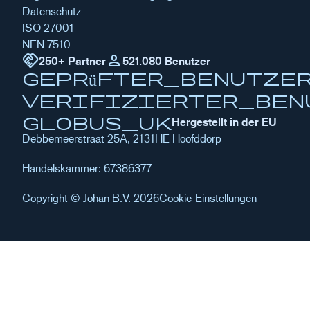
Datenschutz
ISO 27001
NEN 7510
handshake
Person
250+ Partner
521.080 Benutzer
geprüfter_Benutze
verifizierter_Ben
globus_uk
Hergestellt in der EU
Debbemeerstraat 25A, 2131HE Hoofddorp
Handelskammer: 67386377
Copyright © Johan B.V. 2026
Cookie-Einstellungen