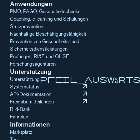
Anwendungen
PMO, PAGO, Gesundheitschecks
Coaching, e-learning und Schulungen
Sturzprävention
Nachhaltige Beschäftigungsfähigkeit
Prävention von Gesundheits- und
Sicherheitsdienstleistungen
Prüfungen, RI&E und QHSE
Forschungsagenturen
Unterstützung
pfeil_auswärt
Unterstützung
arrow_outward
Systemstatus
arrow_outward
API-Dokumentation
arrow_outward
Freigabemitteilungen
Bild-Bank
Fahrplan
Informationen
Marktplatz
Tools