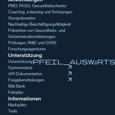
PMO, PAGO, Gesundheitschecks
Coaching, e-learning und Schulungen
Sturzprävention
Nachhaltige Beschäftigungsfähigkeit
Prävention von Gesundheits- und
Sicherheitsdienstleistungen
Prüfungen, RI&E und QHSE
Forschungsagenturen
Unterstützung
pfeil_auswärt
Unterstützung
arrow_outward
Systemstatus
arrow_outward
API-Dokumentation
arrow_outward
Freigabemitteilungen
Bild-Bank
Fahrplan
Informationen
Marktplatz
Tools