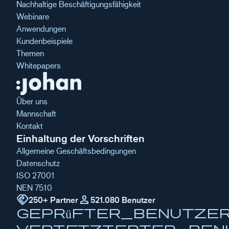
Nachhaltige Beschäftigungsfähigkeit
Webinare
Anwendungen
Kundenbeispiele
Themen
Whitepapers
Über uns
Mannschaft
Kontakt
Einhaltung der Vorschriften
Allgemeine Geschäftsbedingungen
Datenschutz
ISO 27001
NEN 7510
handshake
Person
250+ Partner
521.080 Benutzer
geprüfter_Benutze
verifizierter_Ben