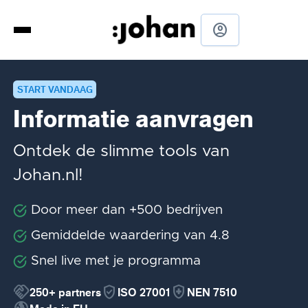
account_circle
START VANDAAG
Informatie aanvragen
Ontdek de slimme tools van
Johan.nl!
Door meer dan +500 bedrijven
Gemiddelde waardering van 4.8
Snel live met je programma
handshake
verified_user
health_and_safety
250+
partners
ISO 27001
NEN 7510