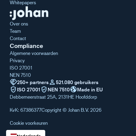
Whitepapers
Over ons
Team
Contact
Compliance
Algemene voorwaarden
Privacy
ISO 27001
NEN 7510
handshake
person
250+ partners
521.080 gebruikers
verified_user
verified_user
globe_uk
ISO 27001
NEN 7510
Made in EU
Debbemeerstraat 25A, 2131HE Hoofddorp
KvK: 67386377
Copyright © Johan B.V. 2026
Cookie voorkeuren