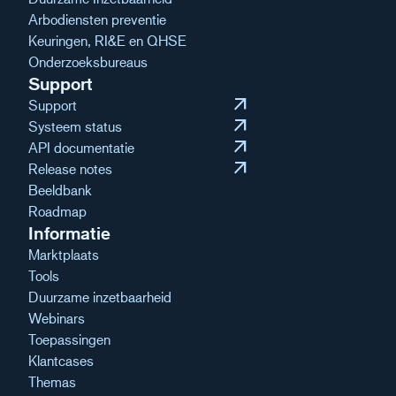
Arbodiensten preventie
Keuringen, RI&E en QHSE
Onderzoeksbureaus
Support
arrow_outward
Support
arrow_outward
Systeem status
arrow_outward
API documentatie
arrow_outward
Release notes
Beeldbank
Roadmap
Informatie
Marktplaats
Tools
Duurzame inzetbaarheid
Webinars
Toepassingen
Klantcases
Themas