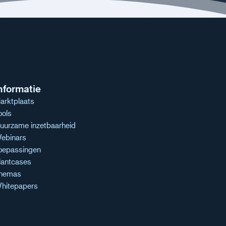
nformatie
arktplaats
ools
uurzame inzetbaarheid
ebinars
oepassingen
lantcases
hemas
hitepapers