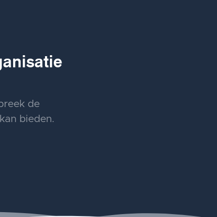
anisatie
preek de
 kan bieden.