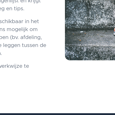
nlijst en krijgt
g en tips.
chikbaar in het
ens mogelijk om
en (bv. afdeling,
te leggen tussen de
.
erkwijze te