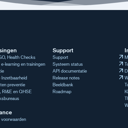
singen
Support
I
arrow_outward
O, Health Checks
Support
M
arrow_outward
e-learning en trainingen
Systeem status
T
arrow_outward
tie
API documentatie
D
arrow_outward
Inzetbaarheid
Release notes
W
ten preventie
Beeldbank
T
n, RI&E en QHSE
Roadmap
K
ksbureaus
T
W
ance
 voorwaarden