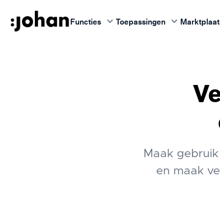
keyboard_arrow_down
keyboard_arrow_down
Functies
Toepassingen
Marktplaat
Ve
Maak gebruik 
en maak ve