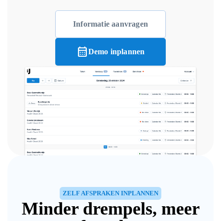
Informatie aanvragen
calendar_month
Demo inplannen
ZELF AFSPRAKEN INPLANNEN
Minder drempels, meer