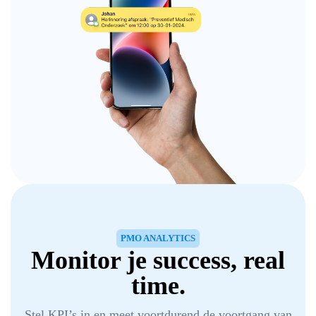
PMO ANALYTICS
Monitor je success, real
time.
Stel KPI’s in en meet voortdurend de voortgang van