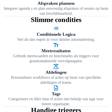
Afspraken plannen
Integreer agenda s en plan eenvoudig afspraken of sessies op basis
van beschikbaarheid.
Slimme condities
list
Conditionele Logica
Stel als dan regels in voor slimme automatisering.
text_fields
Meetresultaten
Gebruik meetwaarden en benchmarks als triggers voor
geautomatiseerde vervolgstappen.
scale
Afdelingen
Personaliseer workflows of acties op basis van specifieke
afdelingen of teams.
upload_file
Tags
Categoriseer en filter data of acties met behulp van tags voor
betere organisatie.
Handige triggers