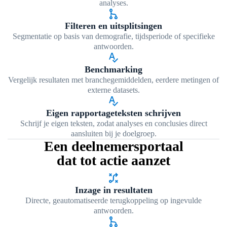
analyses.
graph_1
Filteren en uitsplitsingen
Segmentatie op basis van demografie, tijdsperiode of specifieke
antwoorden.
spellcheck
Benchmarking
Vergelijk resultaten met branchegemiddelden, eerdere metingen of
externe datasets.
spellcheck
Eigen rapportageteksten schrijven
Schrijf je eigen teksten, zodat analyses en conclusies direct
aansluiten bij je doelgroep.
Een deelnemersportaal
dat tot actie aanzet
tactic
Inzage in resultaten
Directe, geautomatiseerde terugkoppeling op ingevulde
antwoorden.
graph_1