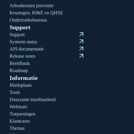
Arbodiensten preventie
Keuringen, RI&E en QHSE
Onderzoeksbureaus
Support
arrow_outward
Support
arrow_outward
Systeem status
arrow_outward
API documentatie
arrow_outward
Release notes
Beeldbank
Roadmap
Informatie
Marktplaats
Tools
Duurzame inzetbaarheid
Webinars
Toepassingen
Klantcases
Themas