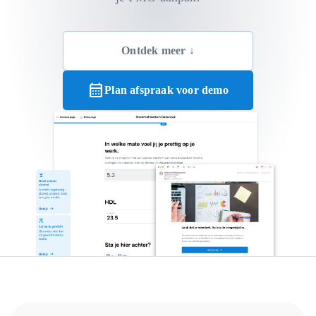
Ontdek meer ↓
calendar_month
Plan afspraak voor demo