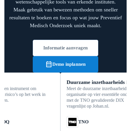
wetenschappelijke tools van erkende instituten.
Maak gebruik van bewezen methoden om sneller
resultaten te boeken en focus op wat jouw Preventief
Medisch Onderzoek uniek maakt.
Informatie aanvragen
calendar_month
Demo inplannen
Duurzame inzetbaarheids index
instrument om
Meet de duurzame inzetbaarheid van ee
ico’s op het werk in
organisatie op vier essentiële onderdelen
met de TNO gevalideerde DIX
vragenlijst op Johan.nl.
TNO