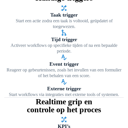
tactic
Taak trigger
Start een actie zodra een taak is voltooid, geüpdatet of
toegewezen.
graph_1
Tijd trigger
Activeer workflows op specifieke tijden of na een bepaalde
periode.
spellcheck
Event trigger
Reageer op gebeurtenissen, zoals het invullen van een formulier
of het behalen van een score.
spellcheck
Externe trigger
Start workflows via integraties met externe tools of systemen.
Realtime grip en
controle op het proces
tactic
KPI’s