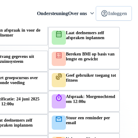
webhook
Ontvang gegevens uit
keyboard_arrow_down
account_circle
verzuimsysteem
Ondersteuning
Over ons
Inloggen
eken het risicoprofiel
t & vaatziekte
calendar_month
Laat deelnemers zelf
afspraken inplannen
n afspraak in voor de
elnemer
calculate
Bereken BMI op basis van
lengte en gewicht
tvang gegevens uit
rzuimsysteem
exercise
Geef gebruiker toegang tot
fitness
rt groepscursus over
zonde voeding
timer
Afspraak: Morgenochtend
om 12:00u
ificatie: 24 juni 2025
 12:00u
email
Stuur een reminder per
email
t deelnemers zelf
spraken inplannen
list_alt
Vul vragenlijst in over