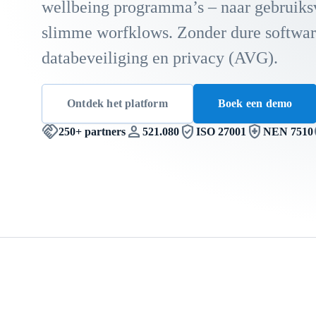
wellbeing programma’s
– naar gebruiks
slimme
worfklows
. Zonder dure softwa
databeveiliging en
privacy
(AVG).
Ontdek het platform
Boek een demo
handshake
person
verified_user
health_and_safety
g
250+
partners
521.080
ISO 27001
NEN 7510