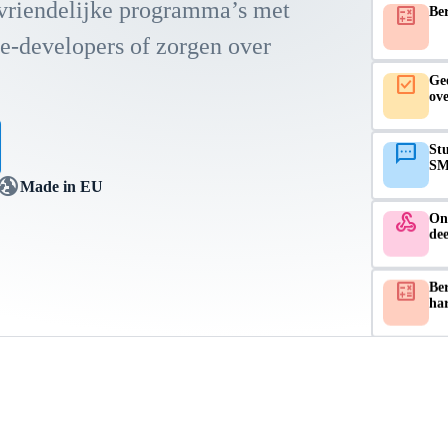
vriendelijke programma’s met
calculate
Ber
re-developers of zorgen over
check_box
Ge
ov
sms
Stu
SM
lobe_uk
Made in EU
webhook
On
de
calculate
Ber
har
calendar_month
Pla
de