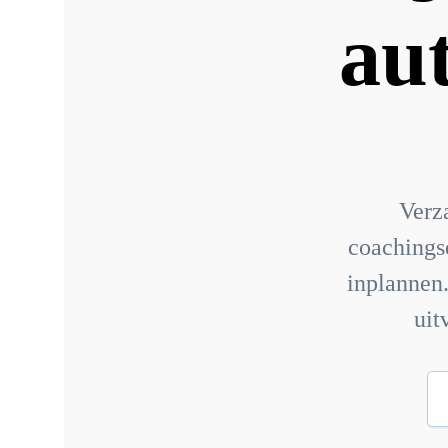
au
Verz
coachingsd
inplannen.
uit