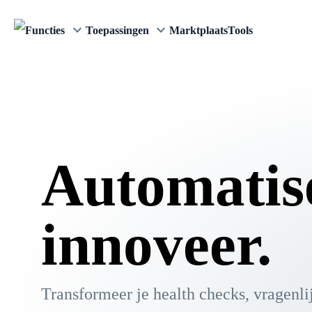
keyboard_arrow_down
keyboard_arrow_down
Functies
Toepassingen
Marktplaats
Tools
Automatise
innoveer.
Transformeer je
health checks
,
vragenli