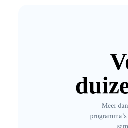
V
duiz
Meer dan 
programma’s 
sam