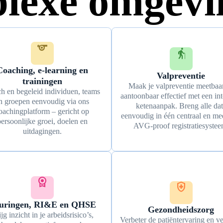
lexe omgevi
sports
elderly
Coaching, e-learning en
Valpreventie
trainingen
Maak je valpreventie meetbaa
h en begeleid individuen, teams
aantoonbaar effectief met een int
n groepen eenvoudig via ons
ketenaanpak. Breng alle dat
oachingplatform – gericht op
eenvoudig in één centraal en me
ersoonlijke groei, doelen en
AVG-proof registratiesystee
uitdagingen.
license
health_and_safety
uringen, RI&E en QHSE
Gezondheidszorg
jg inzicht in je arbeidsrisico’s,
Verbeter de patiëntervaring en v