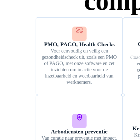
comp
ecg
PMO, PAGO, Health Checks
Voer eenvoudig en veilig een
gezondheidscheck uit, zoals een PMO
Coac
of PAGO, met onze software en zet
e
inzichten om in actie voor de
c
inzetbaarheid en weerbaarheid van
p
werknemers.
health_and_safety
Ke
Arbodiensten preventie
Kri
Van curatie naar preventie met impact.