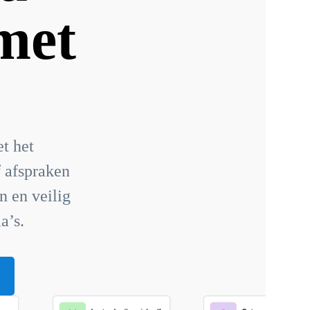
met
t het
f afspraken
n en veilig
a’s.