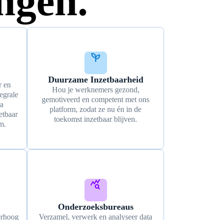
ngen.
psychiatry
Duurzame Inzetbaarheid
r en
Hou je werknemers gezond,
egrale
gemotiveerd en competent met ons
a
platform, zodat ze nu én in de
etbaar
toekomst inzetbaar blijven.
m.
query_stats
Onderzoeksbureaus
erhoog
Verzamel, verwerk en analyseer data