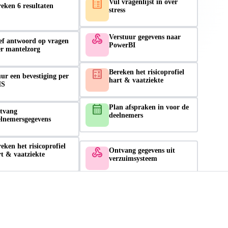
stress
eken 6 resultaten
webhook
Verstuur gegevens naar
PowerBI
ef antwoord op vragen
er mantelzorg
calculate
Bereken het risicoprofiel
hart & vaatziekte
ur een bevestiging per
S
calendar_month
Plan afspraken in voor de
deelnemers
tvang
elnemersgegevens
webhook
Ontvang gegevens uit
verzuimsysteem
eken het risicoprofiel
t & vaatziekte
calendar_month
Laat deelnemers zelf
afspraken inplannen
n afspraak in voor de
elnemer
calculate
Bereken BMI op basis van
lengte en gewicht