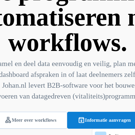
tomatiseren 
workflows.
amel en deel data eenvoudig en veilig, plan me
ashboard afspraken in of laat deelnemers zel
 Johan.nl levert B2B-software voor het bouwe
voeren van datagedreven (vitaliteits)programm
lan
archive
Meer over workflows
Informatie aanvragen