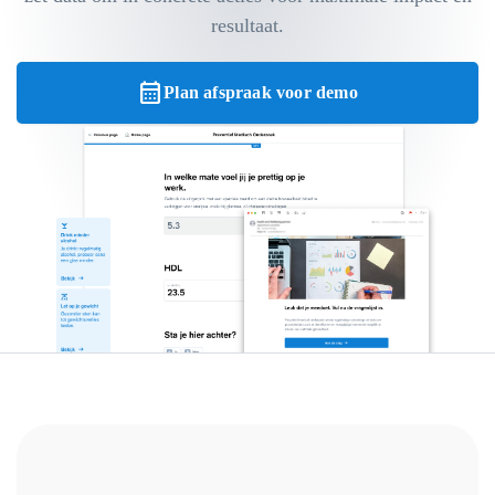
resultaat.
calendar_month
Plan afspraak voor demo