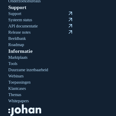
Onderzoeksbureaus
Support
arrow_outward
Support
arrow_outward
Systeem status
arrow_outward
API documentatie
arrow_outward
Release notes
Beeldbank
Roadmap
Informatie
Marktplaats
Tools
Duurzame inzetbaarheid
Webinars
Toepassingen
Klantcases
Themas
Whitepapers