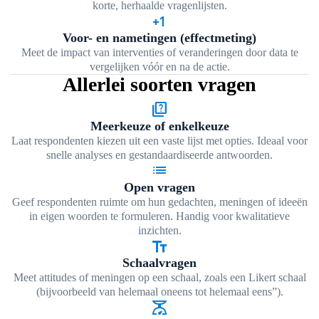
korte, herhaalde vragenlijsten.
exposure_plus_1
Voor- en nametingen (effectmeting)
Meet de impact van interventies of veranderingen door data te
vergelijken vóór en na de actie.
Allerlei soorten vragen
quiz
Meerkeuze of enkelkeuze
Laat respondenten kiezen uit een vaste lijst met opties. Ideaal voor
snelle analyses en gestandaardiseerde antwoorden.
list
Open vragen
Geef respondenten ruimte om hun gedachten, meningen of ideeën
in eigen woorden te formuleren. Handig voor kwalitatieve
inzichten.
text_fields
Schaalvragen
Meet attitudes of meningen op een schaal, zoals een Likert schaal
(bijvoorbeeld van helemaal oneens tot helemaal eens”).
scale