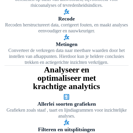
risicoanalyses of tevredenheidsindices.
function
Recode
Recoden herstructureert data, corrigeert fouten, en maakt analyses
eenvoudiger en nauwkeuriger.
function
Metingen
Converteer de verkregen data naar meetbare waarden door het
instellen van afkappunten. Hierdoor kun je heldere conclusies
trekken en actiegerichte inzichten verkrijgen.
Analyseer en
optimaliseer met
krachtige analytics
calculate
Allerlei soorten grafieken
Grafieken zoals staaf , taart en lijndiagrammen voor inzichtelijke
analyses.
function
Filteren en uitsplitsingen