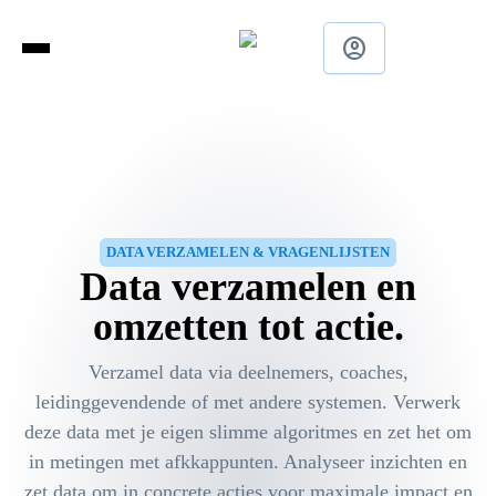
account_circle
DATA VERZAMELEN & VRAGENLIJSTEN
Data verzamelen en
omzetten tot actie.
Verzamel data via deelnemers, coaches,
leidinggevendende of met andere systemen. Verwerk
deze data met je eigen slimme algoritmes en zet het om
in metingen met afkkappunten. Analyseer inzichten en
zet data om in concrete acties voor maximale impact en