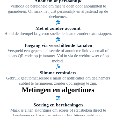
Anoniem of persoonlijk
Verhoog de bereidheid om mee te doen door anonimiteit te
garanderen. Of maak het juist persoonlijk en afgestemd op de
deelnemer.
function
Met of zonder account
Houd de drempel laag voor snelle deelname zonder extra stappen.
function
Toegang via verschillende kanalen
Verspreid een gepersonaliseerde of anonieme link via email of
plaats QR code op je intranet. Vul in via de webbrowser of op
mobiel.
function
Slimme reminders
Gebruik geautomatiseerde e mails of notificaties om deelnemers
subtiel te herinneren, zonder opdringerig te zijn.
Metingen en algortimes
calculate
Scoring en berekeningen
Maak je eigen algoritmes om scores of statistieken direct te
berekenen op basis van antwoorden, bijvoorbeeld voor