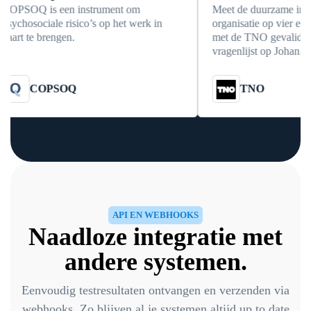
OQ is een instrument om
Meet de duurzame inzetbaar
osociale risico’s op het werk in
organisatie op vier essentiël
 te brengen.
met de TNO gevalideerde 
vragenlijst op Johan.nl.
COPSOQ
TNO
API EN WEBHOOKS
Naadloze integratie met
andere systemen.
Eenvoudig testresultaten ontvangen en verzenden via
webhooks. Zo blijven al je systemen altijd up to date