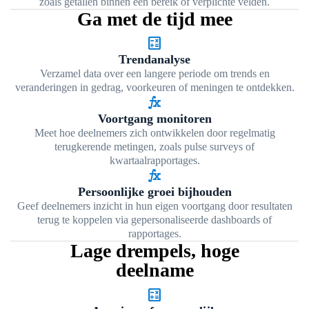
zoals getallen binnen een bereik of verplichte velden.
Ga met de tijd mee
calculate
Trendanalyse
Verzamel data over een langere periode om trends en
veranderingen in gedrag, voorkeuren of meningen te ontdekken.
function
Voortgang monitoren
Meet hoe deelnemers zich ontwikkelen door regelmatig
terugkerende metingen, zoals pulse surveys of
kwartaalrapportages.
function
Persoonlijke groei bijhouden
Geef deelnemers inzicht in hun eigen voortgang door resultaten
terug te koppelen via gepersonaliseerde dashboards of
rapportages.
Lage drempels, hoge
deelname
calculate