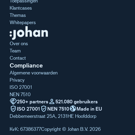
Toepassingen
Klantcases
Themas
Whitepapers
Over ons
Team
Contact
Compliance
Algemene voorwaarden
Privacy
ISO 27001
NEN 7510
handshake
person
250+ partners
521.080 gebruikers
verified_user
verified_user
globe_uk
ISO 27001
NEN 7510
Made in EU
Debbemeerstraat 25A, 2131HE Hoofddorp
KvK: 67386377
Copyright © Johan B.V. 2026