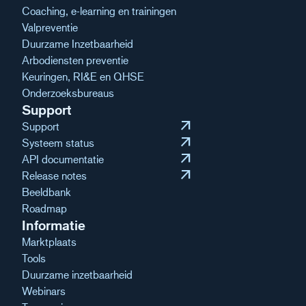
Coaching, e-learning en trainingen
Valpreventie
Duurzame Inzetbaarheid
Arbodiensten preventie
Keuringen, RI&E en QHSE
Onderzoeksbureaus
Support
arrow_outward
Support
arrow_outward
Systeem status
arrow_outward
API documentatie
arrow_outward
Release notes
Beeldbank
Roadmap
Informatie
Marktplaats
Tools
Duurzame inzetbaarheid
Webinars