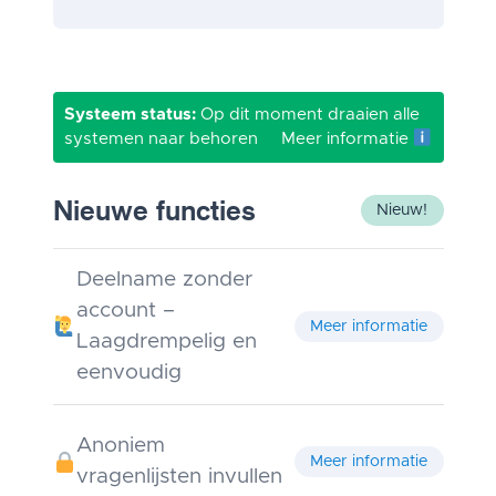
Systeem status:
Op dit moment draaien alle
systemen naar behoren
Meer informatie
Nieuwe functies
Nieuw!
Deelname zonder
account –
Meer informatie
Laagdrempelig en
eenvoudig
Anoniem
Meer informatie
vragenlijsten invullen