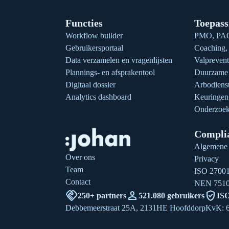
Functies
Toepass
Workflow builder
PMO, PAG
Gebruikersportaal
Coaching, 
Data verzamelen en vragenlijsten
Valprevent
Plannings- en afsprakentool
Duurzame 
Digitaal dossier
Arbodienst
Analytics dashboard
Keuringe
Onderzoek
Compli
Algemene
Over ons
Privacy
Team
ISO 2700
Contact
NEN 751
handshake
person
verified_user
250+ partners
521.080 gebruikers
ISO
Debbemeerstraat 25A, 2131HE Hoofddorp
KvK: 