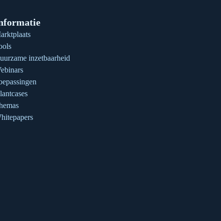
nformatie
arktplaats
ools
uurzame inzetbaarheid
ebinars
oepassingen
lantcases
hemas
hitepapers