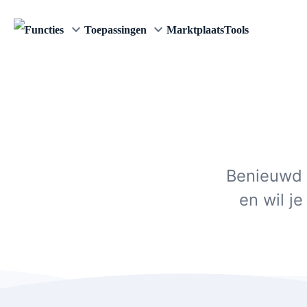
keyboard_arrow_down
keyboard_arrow_down
Functies
Toepassingen
Marktplaats
Tools
Benieuwd 
en wil j