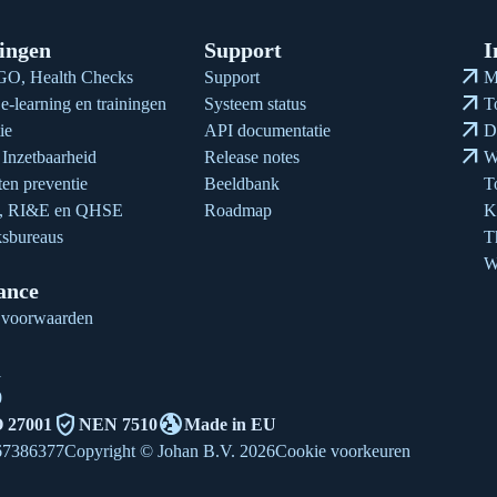
ingen
Support
I
arrow_outward
O, Health Checks
Support
M
arrow_outward
e-learning en trainingen
Systeem status
T
arrow_outward
ie
API documentatie
D
arrow_outward
Inzetbaarheid
Release notes
W
en preventie
Beeldbank
T
n, RI&E en QHSE
Roadmap
K
sbureaus
T
W
ance
 voorwaarden
1
0
verified_user
globe_uk
 27001
NEN 7510
Made in EU
67386377
Copyright © Johan B.V. 2026
Cookie voorkeuren