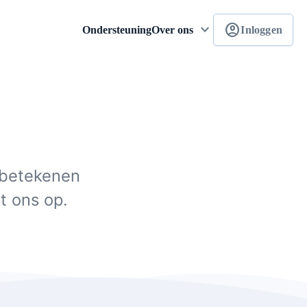
keyboard_arrow_down
account_circle
Ondersteuning
Over ons
Inloggen
 betekenen
t ons op.