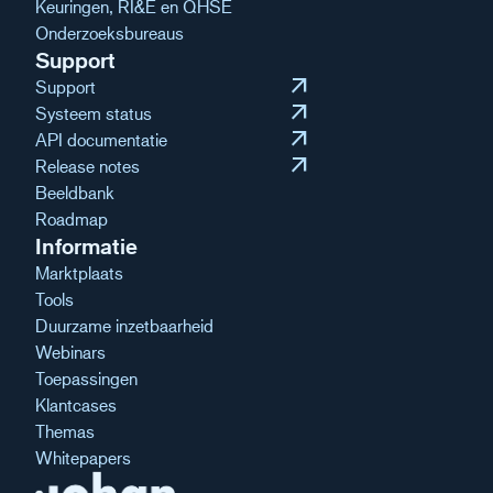
Keuringen, RI&E en QHSE
Onderzoeksbureaus
Support
arrow_outward
Support
arrow_outward
Systeem status
arrow_outward
API documentatie
arrow_outward
Release notes
Beeldbank
Roadmap
Informatie
Marktplaats
Tools
Duurzame inzetbaarheid
Webinars
Toepassingen
Klantcases
Themas
Whitepapers