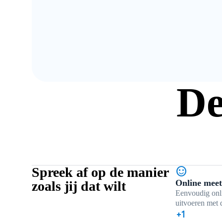
De
Spreek af op de manier
sentiment_satisfied
Online meet
zoals jij dat wilt
Eenvoudig onl
uitvoeren met 
exposure_plus_1