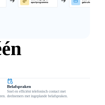
één
event_repeat
Belafspraken
Snel en efficiënt telefonisch contact met
ren.
deelnemers met ingeplande belafspraken.