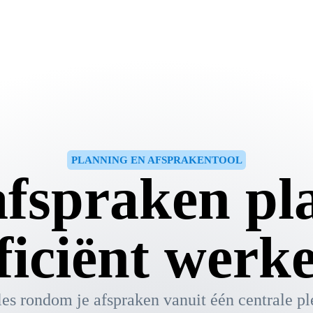
PLANNING EN AFSPRAKENTOOL
afspraken pl
ficiënt werk
es rondom je afspraken vanuit één centrale pl