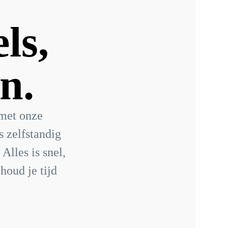
ls,
n.
 met onze
 zelfstandig
Alles is snel,
houd je tijd