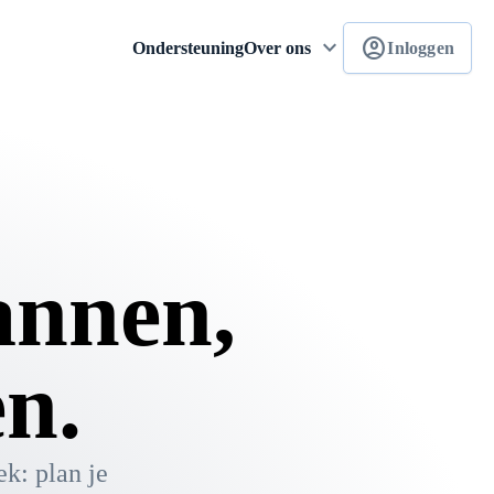
keyboard_arrow_down
account_circle
Ondersteuning
Over ons
Inloggen
annen,
en.
ek: plan je