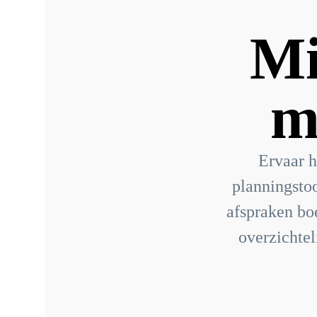
Mi
m
Ervaar h
planningsto
afspraken boe
overzichtel