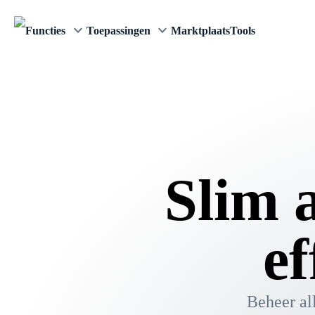
keyboard_arrow_down
keyboard_arrow_down
Functies
Toepassingen
Marktplaats
Tools
Slim 
ef
Beheer all