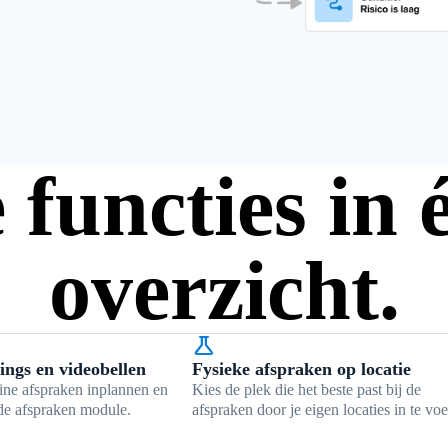
 functies in 
overzicht.
science
ings en videobellen
Fysieke afspraken op locatie
ine afspraken inplannen en
Kies de plek die het beste past bij de
de afspraken module.
afspraken door je eigen locaties in te voe