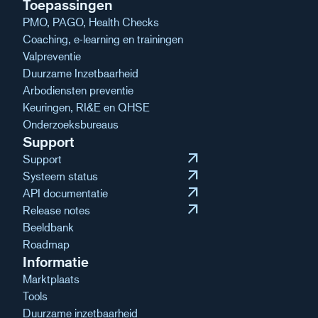
Toepassingen
PMO, PAGO, Health Checks
Coaching, e-learning en trainingen
Valpreventie
Duurzame Inzetbaarheid
Arbodiensten preventie
Keuringen, RI&E en QHSE
Onderzoeksbureaus
Support
arrow_outward
Support
arrow_outward
Systeem status
arrow_outward
API documentatie
arrow_outward
Release notes
Beeldbank
Roadmap
Informatie
Marktplaats
Tools
Duurzame inzetbaarheid