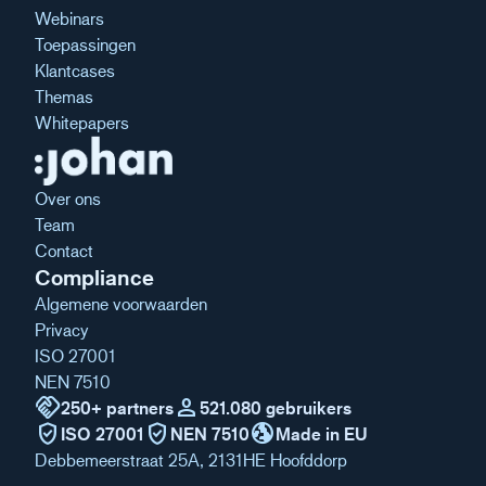
Webinars
Toepassingen
Klantcases
Themas
Whitepapers
Over ons
Team
Contact
Compliance
Algemene voorwaarden
Privacy
ISO 27001
NEN 7510
handshake
person
250+ partners
521.080 gebruikers
verified_user
verified_user
globe_uk
ISO 27001
NEN 7510
Made in EU
Debbemeerstraat 25A, 2131HE Hoofddorp