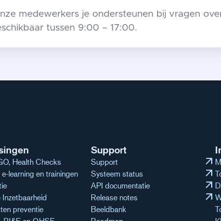
onze medewerkers je ondersteunen bij vragen over
schikbaar tussen 9:00 – 17:00.
singen
Support
I
arrow_outward
O, Health Checks
Support
M
arrow_outward
e-learning en trainingen
Systeem status
T
arrow_outward
tie
API documentatie
D
arrow_outward
Inzetbaarheid
Release notes
W
ten preventie
Beeldbank
T