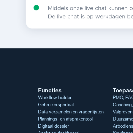
Middels onze live chat kunnen 
De live chat is op werkdagen be
Functies
Toepas
Workflow builder
PMO, PAG
Gebruikersportaal
Coaching, 
Data verzamelen en vragenlijsten
Valpreven
Plannings- en afsprakentool
Duurzame 
Digitaal dossier
Arbodiens