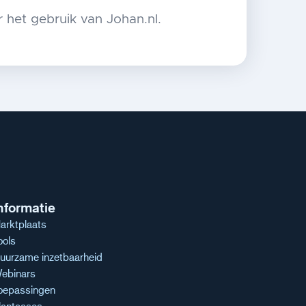
 het gebruik van Johan.nl.
nformatie
arktplaats
ools
uurzame inzetbaarheid
ebinars
oepassingen