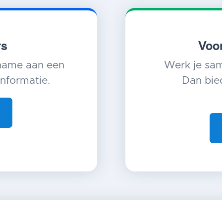
rs
Voor
lname aan een
Werk je sam
informatie.
Dan bie