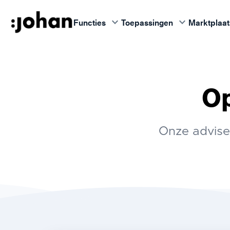
keyboard_arrow_down
keyboard_arrow_down
Functies
Toepassingen
Marktplaat
Op
Onze advise