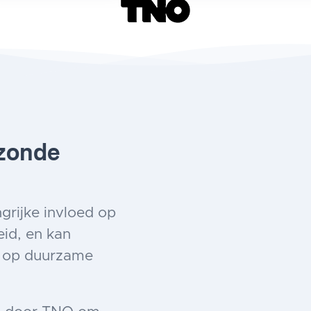
ezonde
ngrijke invloed op
id, en kan
n op duurzame