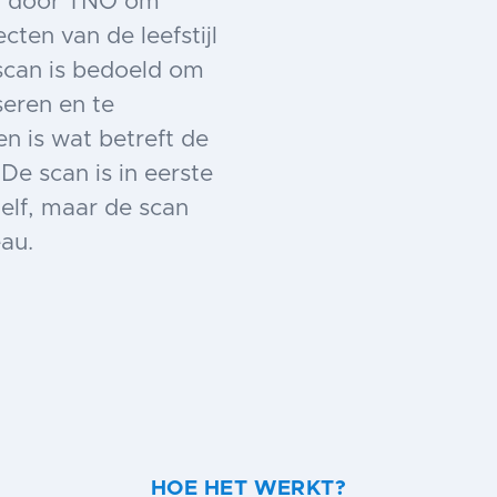
ld door TNO om
cten van de leefstijl
scan is bedoeld om
seren en te
n is wat betreft de
 De scan is in eerste
zelf, maar de scan
au.
HOE HET WERKT?