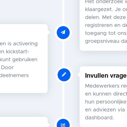
Het onderzoek w
klaargezet. Je o
delen. Met deze
registreren en de 
toegang tot ons
groepsniveau da
n is activering
n kickstart-
e kunt gebruiken
 Door
Invullen vragen
 deelnemers
Medewerkers regi
en kunnen direct
hun persoonlijk
en adviezen via 
dashboard.