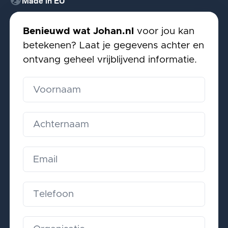
globe_uk
Made in EU
Benieuwd wat Johan.nl
voor jou kan
betekenen? Laat je gegevens achter en
ontvang geheel vrijblijvend informatie.