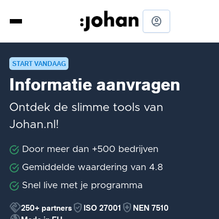
account_circle
START VANDAAG
Informatie aanvragen
Ontdek de slimme tools van
Johan.nl!
Door meer dan +500 bedrijven
Gemiddelde waardering van 4.8
Snel live met je programma
handshake
verified_user
health_and_safety
250+
partners
ISO 27001
NEN 7510