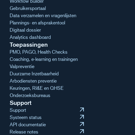
Workflow builder
Gebruikersportaal
Data verzamelen en vragenlijsten
Plannings- en afsprakentool
Digitaal dossier
Analytics dashboard
Toepassingen
PMO, PAGO, Health Checks
Coaching, e-learning en trainingen
Valpreventie
Duurzame Inzetbaarheid
Arbodiensten preventie
Keuringen, RI&E en QHSE
Onderzoeksbureaus
Support
arrow_outward
Support
arrow_outward
Systeem status
arrow_outward
API documentatie
arrow_outward
Release notes