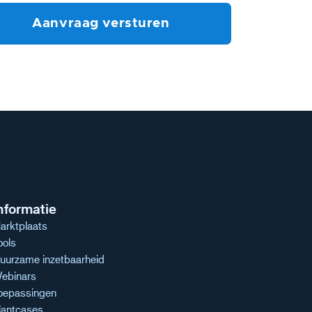
nformatie
arktplaats
ools
uurzame inzetbaarheid
ebinars
oepassingen
lantcases