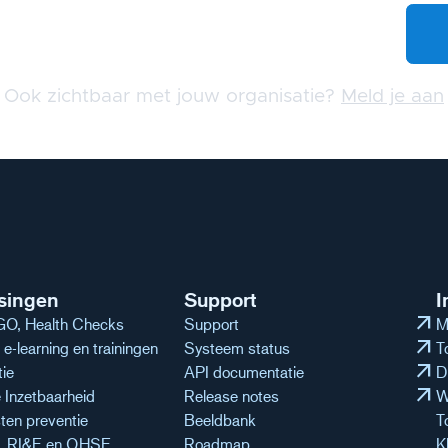
Ook zichtbaar met jouw organisatie?
Meld je aan
singen
Support
I
arrow_outward
O, Health Checks
Support
M
arrow_outward
e-learning en trainingen
Systeem status
T
arrow_outward
tie
API documentatie
D
arrow_outward
Inzetbaarheid
Release notes
W
ten preventie
Beeldbank
T
n, RI&E en QHSE
Roadmap
K