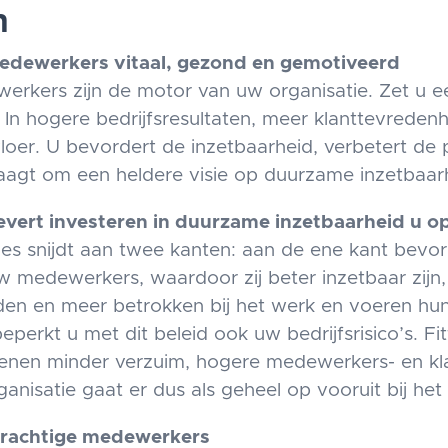
n
dewerkers vitaal, gezond en gemotiveerd
erkers zijn de motor van uw organisatie. Zet u ee
 In hogere bedrijfsresultaten, meer klanttevredenh
loer. U bevordert de inzetbaarheid, verbetert de 
raagt om een heldere visie op duurzame inzetbaar
evert investeren in duurzame inzetbaarheid u o
es snijdt aan twee kanten: aan de ene kant bevord
w medewerkers, waardoor zij beter inzetbaar zijn, 
den en meer betrokken bij het werk en voeren hun
beperkt u met dit beleid ook uw bedrijfsrisico’s. 
enen minder verzuim, hogere medewerkers- en kla
anisatie gaat er dus als geheel op vooruit bij he
rachtige medewerkers