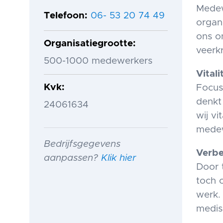
Medew
Telefoon
06- 53 20 74 49
organ
ons o
Organisatiegrootte
veerk
500-1000 medewerkers
Vital
Kvk
Focus
denkt
24061634
wij vi
medew
Bedrijfsgegevens
Verbe
aanpassen?
Klik hier
Door 
toch 
werk.
medis