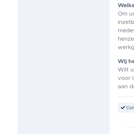
Welke
Om uw
inzet
medew
henze
werkg
Wij h
Wilt 
voor l
aan de
Con