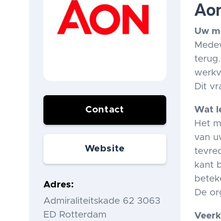
Ao
Uw me
Medew
terug.
werkv
Dit v
Contact
Wat l
Het m
van u
Website
tevre
kant 
betek
Adres
De org
Admiraliteitskade 62 3063
ED Rotterdam
Veerk