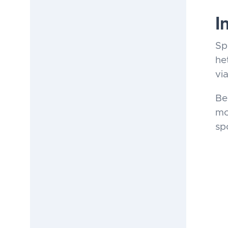
I
Sp
he
via
Be
mo
sp