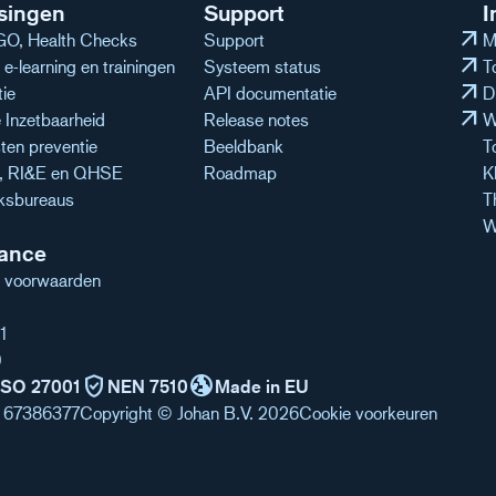
singen
Support
I
arrow_outward
O, Health Checks
Support
M
arrow_outward
e-learning en trainingen
Systeem status
T
arrow_outward
tie
API documentatie
D
arrow_outward
Inzetbaarheid
Release notes
W
ten preventie
Beeldbank
T
n, RI&E en QHSE
Roadmap
K
ksbureaus
T
W
ance
 voorwaarden
1
0
verified_user
globe_uk
ISO 27001
NEN 7510
Made in EU
 67386377
Copyright © Johan B.V. 2026
Cookie voorkeuren