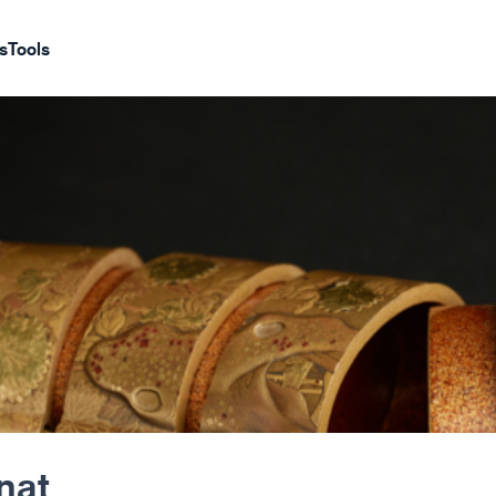
s
Tools
nat