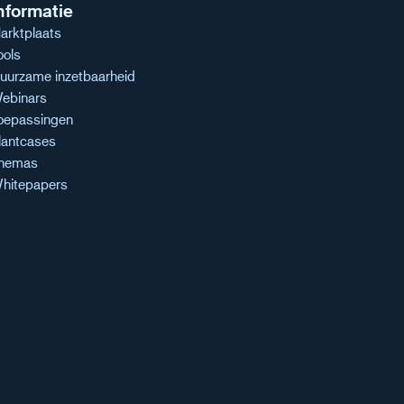
nformatie
arktplaats
ools
uurzame inzetbaarheid
ebinars
oepassingen
lantcases
hemas
hitepapers