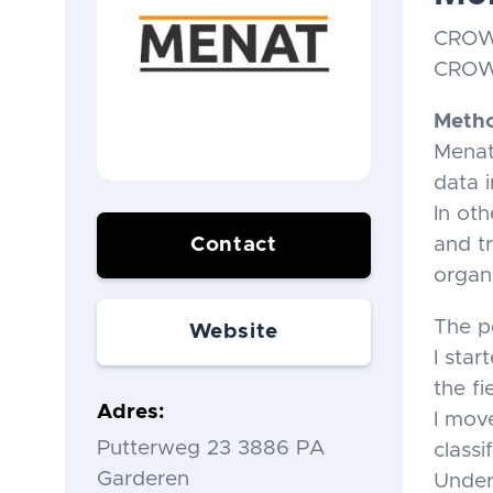
CROWN
CROWN
Meth
Menat 
data 
In ot
Contact
and t
organ
The p
Website
I sta
the f
Adres
I mov
Putterweg 23 3886 PA
class
Garderen
Under