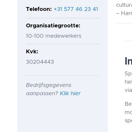
cultu
Telefoon
+31 577 46 23 41
– Har
Organisatiegrootte
10-100 medewerkers
Kvk
I
30204443
Sp
he
Bedrijfsgegevens
via
aanpassen?
Klik hier
Be
mo
sp