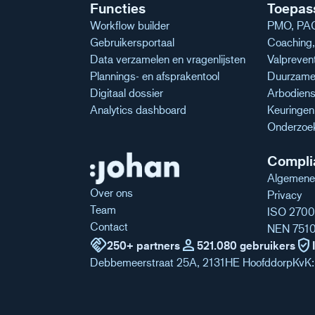
Functies
Toepas
Workflow builder
PMO, PAG
Gebruikersportaal
Coaching, 
Data verzamelen en vragenlijsten
Valpreven
Plannings- en afsprakentool
Duurzame 
Digitaal dossier
Arbodiens
Analytics dashboard
Keuringe
Onderzoe
Compli
Algemene
Over ons
Privacy
Team
ISO 2700
Contact
NEN 751
handshake
person
verified_user
250+ partners
521.080 gebruikers
Debbemeerstraat 25A, 2131HE Hoofddorp
KvK: