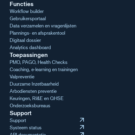
Functies
Workflow builder
Gebruikersportaal
Data verzamelen en vragenlijsten
Plannings- en afsprakentool
Digitaal dossier
Analytics dashboard
Toepassingen
PMO, PAGO, Health Checks
Coaching, e-learning en trainingen
Valpreventie
Duurzame Inzetbaarheid
Arbodiensten preventie
Keuringen, RI&E en QHSE
Onderzoeksbureaus
Support
arrow_outward
Support
arrow_outward
Systeem status
arrow_outward
API documentatie