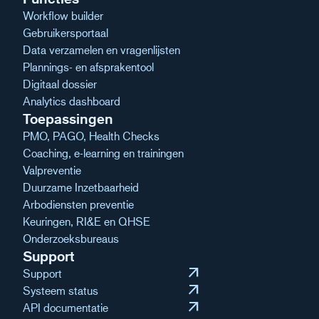
Workflow builder
Gebruikersportaal
Data verzamelen en vragenlijsten
Plannings- en afsprakentool
Digitaal dossier
Analytics dashboard
Toepassingen
PMO, PAGO, Health Checks
Coaching, e-learning en trainingen
Valpreventie
Duurzame Inzetbaarheid
Arbodiensten preventie
Keuringen, RI&E en QHSE
Onderzoeksbureaus
Support
arrow_outward
Support
arrow_outward
Systeem status
arrow_outward
API documentatie