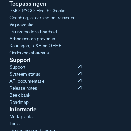
Toepassingen
PMO, PAGO, Health Checks
Coaching, e-learning en trainingen
Valpreventie
Duurzame Inzetbaarheid
Arbodiensten preventie
Keuringen, RI&E en QHSE
Onderzoeksbureaus
Support
arrow_outward
Support
arrow_outward
Systeem status
arrow_outward
API documentatie
arrow_outward
Release notes
Beeldbank
Roadmap
Informatie
Marktplaats
Tools
Duurzame inzetbaarheid