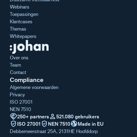
Webinars
Toepassingen
Klantcases
Themas
Whitepapers
Over ons
Team
Contact
Compliance
Algemene voorwaarden
Privacy
ISO 27001
NEN 7510
handshake
person
250+ partners
521.080 gebruikers
verified_user
verified_user
globe_uk
ISO 27001
NEN 7510
Made in EU
Debbemeerstraat 25A, 2131HE Hoofddorp