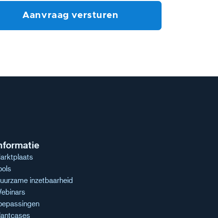
nformatie
arktplaats
ools
uurzame inzetbaarheid
ebinars
oepassingen
lantcases