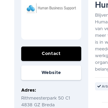
Hu
Blijv
Human
van v
meer 
is in
meedo
Contact
werkg
organ
belan
Website
Arb
Adres
Rithmeesterpark 50 C1
4838 GZ Breda