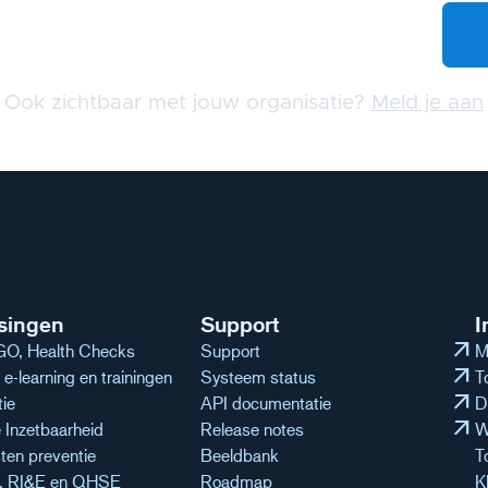
Ook zichtbaar met jouw organisatie?
Meld je aan
singen
Support
I
arrow_outward
O, Health Checks
Support
M
arrow_outward
e-learning en trainingen
Systeem status
T
arrow_outward
tie
API documentatie
D
arrow_outward
Inzetbaarheid
Release notes
W
ten preventie
Beeldbank
T
n, RI&E en QHSE
Roadmap
K