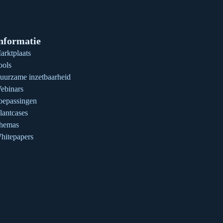
nformatie
arktplaats
ools
uurzame inzetbaarheid
ebinars
oepassingen
lantcases
hemas
hitepapers