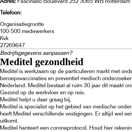
Adres
Fascinatio Boulevard 252 3065 WB Rotterdam
Telefoon
085 – 073 6666
Organisatiegrootte
100-500 medewerkers
Kvk
27269647
Bedrijfsgegevens aanpassen?
Klik hier
Meditel gezondheid
Meditel is werkzaam op de particulieren markt met onder
beroepsvaccinaties en preventief medisch onderzoeken. 
Nederland. Meditel bestaat al ruim 30 jaar dit maakt o
Gezond op de werkvloer en op reis.
Meditel helpt u daar graag bij.
Meditel is specialist op het gebied van medische onder
heeft Meditel verschillende vestigingen. Er altijd wel 
uitkomt.
Meditel hanteert een coronaprotocol. Houd hier rekeni