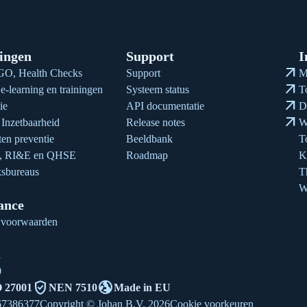
ingen
Support
I
arrow_outward
O, Health Checks
Support
M
arrow_outward
e-learning en trainingen
Systeem status
T
arrow_outward
ie
API documentatie
D
arrow_outward
Inzetbaarheid
Release notes
W
en preventie
Beeldbank
T
n, RI&E en QHSE
Roadmap
K
sbureaus
T
W
ance
 voorwaarden
1
0
verified_user
globe_uk
 27001
NEN 7510
Made in EU
67386377
Copyright © Johan B.V. 2026
Cookie voorkeuren