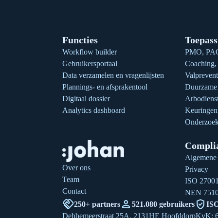
Functies
Toepass
Workflow builder
PMO, PAG
Gebruikersportaal
Coaching, 
Data verzamelen en vragenlijsten
Valprevent
Plannings- en afsprakentool
Duurzame 
Digitaal dossier
Arbodienst
Analytics dashboard
Keuringe
Onderzoek
Compli
Algemene
Over ons
Privacy
Team
ISO 2700
Contact
NEN 751
handshake
person
verified_user
250+ partners
521.080 gebruikers
ISO
Debbemeerstraat 25A, 2131HE Hoofddorp
KvK: 