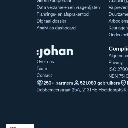
Gebruikersportaal
Coaching, 
Data verzamelen en vragenlijsten
Valpreven
Plannings- en afsprakentool
Duurzame 
Digitaal dossier
Arbodiens
Analytics dashboard
Keuringe
Onderzoe
Compli
Algemene
Over ons
Privacy
Team
ISO 2700
Contact
NEN 751
handshake
person
verified_user
250+ partners
521.080 gebruikers
Debbemeerstraat 25A, 2131HE Hoofddorp
KvK: