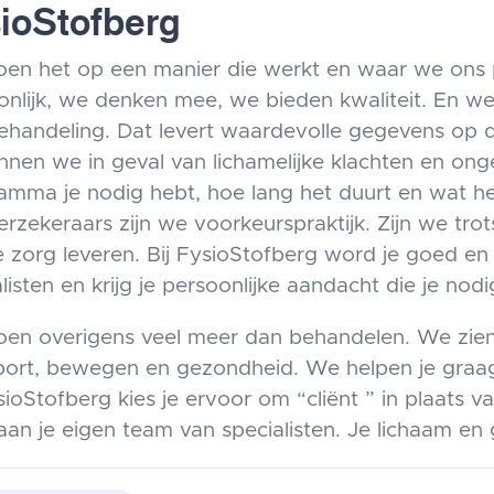
ioStofberg
en het op een manier die werkt en waar we ons pret
onlijk, we denken mee, we bieden kwaliteit. En we
ehandeling. Dat levert waardevolle gegevens op di
nnen we in geval van lichamelijke klachten en on
mma je nodig hebt, hoe lang het duurt en wat het 
rzekeraars zijn we voorkeurspraktijk. Zijn we tro
 zorg leveren. Bij FysioStofberg word je goed e
listen en krijg je persoonlijke aandacht die je nodi
en overigens veel meer dan behandelen. We zien 
port, bewegen en gezondheid. We helpen je graag
sioStofberg kies je ervoor om “cliënt ” in plaats van
aan je eigen team van specialisten. Je lichaam en