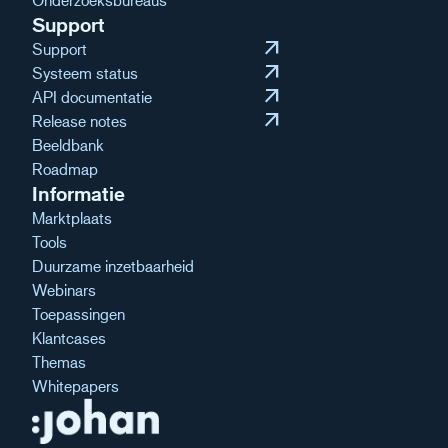
Onderzoeksbureaus
Support
arrow_outward
Support
arrow_outward
Systeem status
arrow_outward
API documentatie
arrow_outward
Release notes
Beeldbank
Roadmap
Informatie
Marktplaats
Tools
Duurzame inzetbaarheid
Webinars
Toepassingen
Klantcases
Themas
Whitepapers