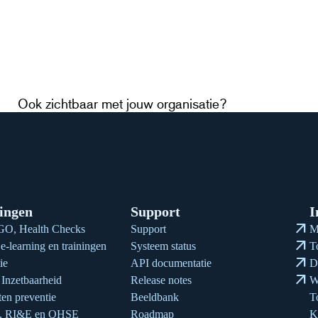
Ook zichtbaar met jouw organisatie?
Meld je aan
ingen
Support
I
arrow_outward
O, Health Checks
Support
M
arrow_outward
e-learning en trainingen
Systeem status
T
arrow_outward
ie
API documentatie
D
arrow_outward
Inzetbaarheid
Release notes
W
en preventie
Beeldbank
T
n, RI&E en QHSE
Roadmap
K