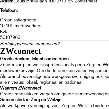
Adres
Louis Braillelaan 100 2719 EK Zoetermeer
Telefoon
079 – 329 07 07
Organisatiegrootte
10-100 medewerkers
Kvk
56187963
Bedrijfsgegevens aanpassen?
Klik hier
ZWconnect
Groots denken, lokaal samen doen
Zonder zorg- en welzijnsprofessionals geen Zorg en Wel
medewerkers zijn. Om dat te bereiken zetten wij samen 
Als brancheoverstijgende werkgeversvereniging bekijke
alle niveaus: lokaal, regionaal en nationaal.
Waarom ZWconnect
Grote vraagstukken vragen om goede samenwerking en l
Samen sterk in Zorg en Welzijn
Als werkgeversvereniging voor Zorg en Welzijn bieden wi