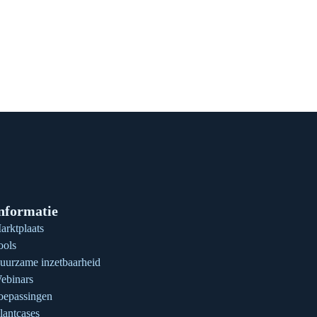
nformatie
arktplaats
ools
uurzame inzetbaarheid
ebinars
oepassingen
lantcases