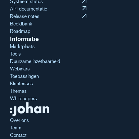
arrow_outward
Systeem status
arrow_outward
API documentatie
arrow_outward
Release notes
Beeldbank
Roadmap
Informatie
Marktplaats
Tools
Duurzame inzetbaarheid
Webinars
Toepassingen
Klantcases
Themas
Whitepapers
Over ons
Team
Contact