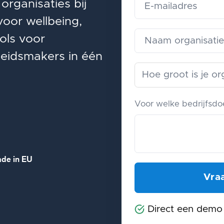
rganisaties bij
oor wellbeing,
ols voor
leidsmakers in één
Voor welke bedrijfsdoe
de in EU
Direct een demo 