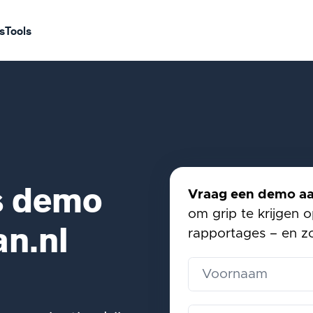
s
Tools
s demo
Vraag een demo a
om grip te krijgen o
an.nl
rapportages – en zo 