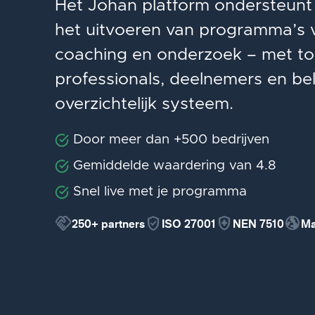
Het Johan platform ondersteunt o
het uitvoeren van programma’s v
coaching en onderzoek – met to
professionals, deelnemers en be
overzichtelijk systeem.
Door meer dan +500 bedrijven
Gemiddelde waardering van 4.8
Snel live met je programma
handshake
verified_user
health_and_safety
globe_uk
250+
partners
ISO 27001
NEN 7510
Ma