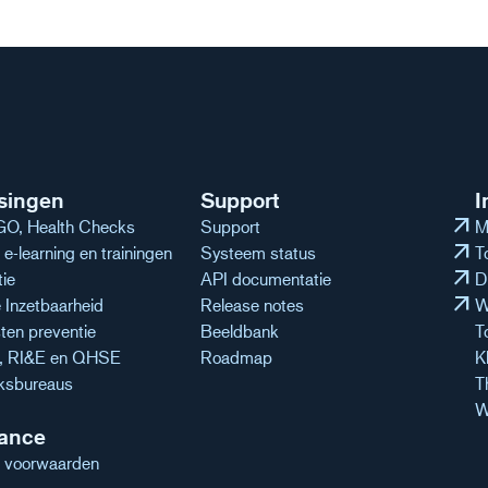
singen
Support
I
arrow_outward
O, Health Checks
Support
M
arrow_outward
e-learning en trainingen
Systeem status
T
arrow_outward
tie
API documentatie
D
arrow_outward
Inzetbaarheid
Release notes
W
ten preventie
Beeldbank
T
n, RI&E en QHSE
Roadmap
K
ksbureaus
T
W
ance
 voorwaarden