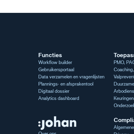
Functies
Toepas
Workflow builder
PMO, PAG
Gebruikersportaal
Coaching, 
Data verzamelen en vragenlijsten
Valpreven
Plannings- en afsprakentool
Duurzame 
Digitaal dossier
Arbodiens
Analytics dashboard
Keuringe
Onderzoe
Compli
Algemene
Over ons