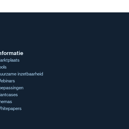
nformatie
arktplaats
ools
uurzame inzetbaarheid
ebinars
oepassingen
lantcases
hemas
hitepapers