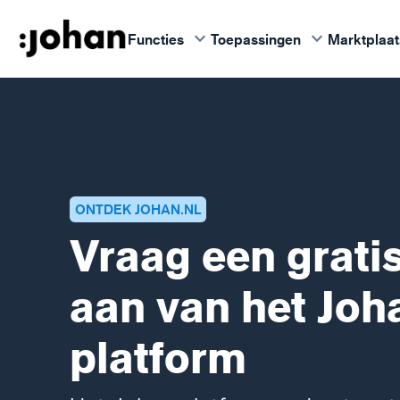
keyboard_arrow_down
keyboard_arrow_down
Functies
Toepassingen
Marktplaat
ONTDEK JOHAN.NL
Vraag een grati
aan van het Joh
platform