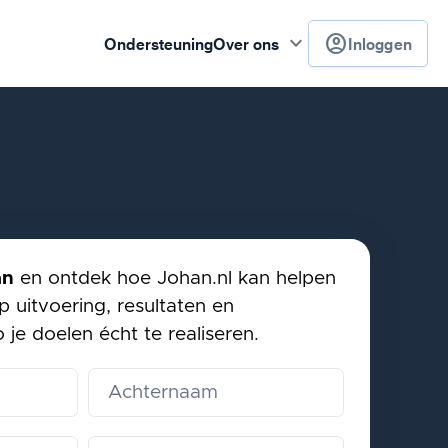
keyboard_arrow_down
account_circle
Ondersteuning
Over ons
Inloggen
an
en ontdek hoe Johan.nl kan helpen
p uitvoering, resultaten en
je doelen écht te realiseren.