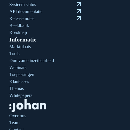
arrow_outward
Systeem status
arrow_outward
API documentatie
arrow_outward
Release notes
Beeldbank
Roadmap
Informatie
Marktplaats
Tools
Duurzame inzetbaarheid
Webinars
Toepassingen
Klantcases
Themas
Whitepapers
Over ons
Team
Contact