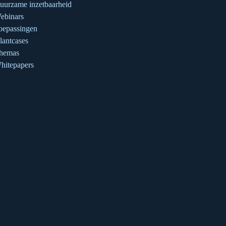
uurzame inzetbaarheid
ebinars
oepassingen
lantcases
hemas
hitepapers