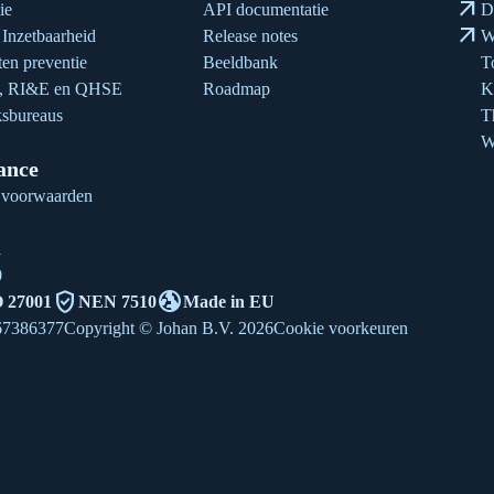
arrow_outward
ie
API documentatie
D
arrow_outward
Inzetbaarheid
Release notes
W
en preventie
Beeldbank
T
n, RI&E en QHSE
Roadmap
K
sbureaus
T
W
ance
 voorwaarden
1
0
verified_user
globe_uk
 27001
NEN 7510
Made in EU
67386377
Copyright © Johan B.V. 2026
Cookie voorkeuren