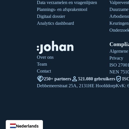
Data verzamelen en vragenlijsten
Valprevent
Plannings- en afsprakentool
Duurzame 
Digitaal dossier
Arbodienst
Analytics dashboard
Keuringe
Onderzoek
Compli
Algemene
Over ons
Privacy
Team
ISO 2700
Contact
NEN 751
handshake
person
verified_user
250+ partners
521.080 gebruikers
ISO
Debbemeerstraat 25A, 2131HE Hoofddorp
KvK: 
Nederlands