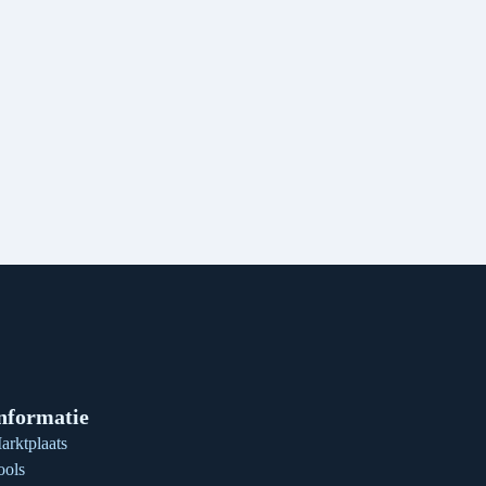
nformatie
arktplaats
ools