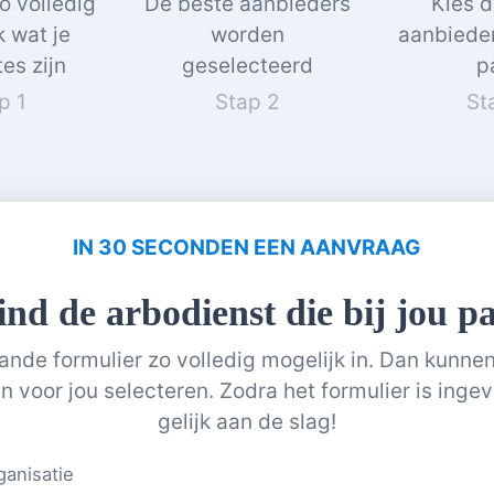
zo volledig
De beste aanbieders
Kies d
k wat je
worden
aanbieder 
es zijn
geselecteerd
p
p 1
Stap 2
St
IN 30 SECONDEN EEN AANVRAAG
ind de arbodienst die bij jou pa
ande formulier zo volledig mogelijk in. Dan kunnen
n voor jou selecteren. Zodra het formulier is ingev
gelijk aan de slag!
anisatie