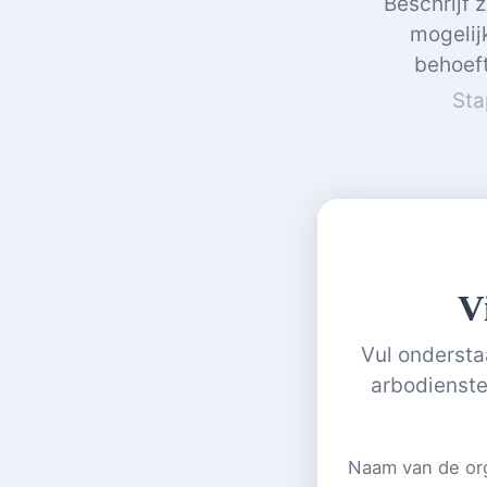
Beschrijf 
mogelij
behoeft
Sta
V
Vul ondersta
arbodienste
Naam van de org