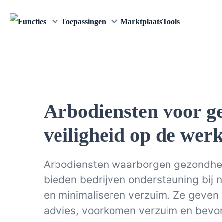
keyboard_arrow_down
keyboard_arrow_down
Functies
Toepassingen
Marktplaats
Tools
Arbodiensten voor g
veiligheid op de wer
Arbodiensten waarborgen gezondhei
bieden bedrijven ondersteuning bij 
en minimaliseren verzuim. Ze geven 
advies, voorkomen verzuim en bevor