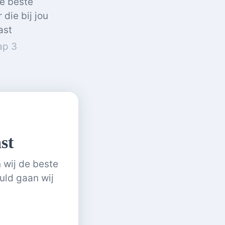
e beste
die bij jou
ast
ap 3
st
 wij de beste
uld gaan wij