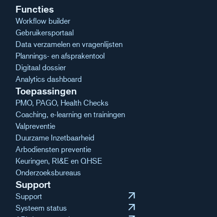
Functies
Workflow builder
Gebruikersportaal
Data verzamelen en vragenlijsten
Plannings- en afsprakentool
Digitaal dossier
Analytics dashboard
Toepassingen
PMO, PAGO, Health Checks
Coaching, e-learning en trainingen
Valpreventie
Duurzame Inzetbaarheid
Arbodiensten preventie
Keuringen, RI&E en QHSE
Onderzoeksbureaus
Support
arrow_outward
Support
arrow_outward
Systeem status