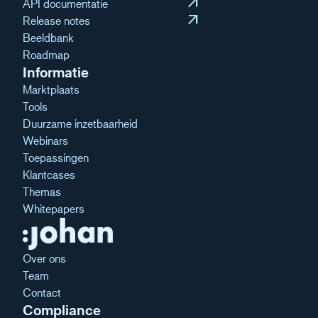
arrow_outward
API documentatie
arrow_outward
Release notes
Beeldbank
Roadmap
Informatie
Marktplaats
Tools
Duurzame inzetbaarheid
Webinars
Toepassingen
Klantcases
Themas
Whitepapers
Over ons
Team
Contact
Compliance