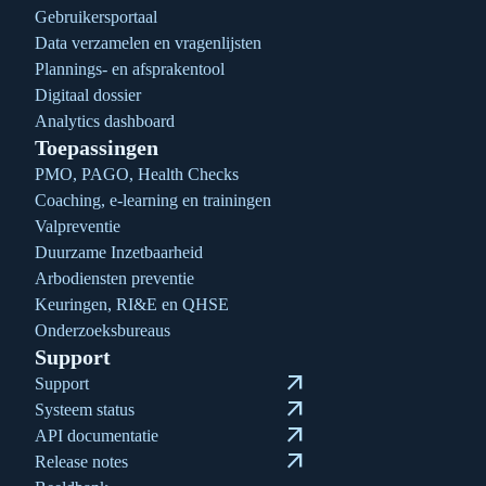
Gebruikersportaal
Data verzamelen en vragenlijsten
Plannings- en afsprakentool
Digitaal dossier
Analytics dashboard
Toepassingen
PMO, PAGO, Health Checks
Coaching, e-learning en trainingen
Valpreventie
Duurzame Inzetbaarheid
Arbodiensten preventie
Keuringen, RI&E en QHSE
Onderzoeksbureaus
Support
arrow_outward
Support
arrow_outward
Systeem status
arrow_outward
API documentatie
arrow_outward
Release notes