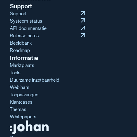
Support
arrow_outward
Support
arrow_outward
Systeem status
arrow_outward
API documentatie
arrow_outward
Release notes
Beeldbank
Roadmap
Informatie
Marktplaats
Tools
Duurzame inzetbaarheid
Webinars
Toepassingen
Klantcases
Themas
Whitepapers