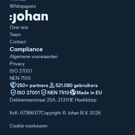
Whitepapers
Over ons
Team
Contact
Compliance
Algemene voorwaarden
Privacy
ISO 27001
NEN 7510
handshake
person
250+ partners
521.080 gebruikers
verified_user
verified_user
globe_uk
ISO 27001
NEN 7510
Made in EU
Debbemeerstraat 25A, 2131HE Hoofddorp
KvK: 67386377
Copyright © Johan B.V. 2026
Cookie voorkeuren