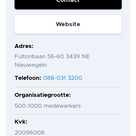
Contact
Website
Adres
Fultonbaan 56-60 3439 NE
Nieuwegein
Telefoon
088-031 3200
Organisatiegrootte
500-1000 medewerkers
Kvk
20096008