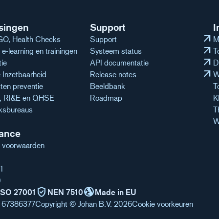
singen
Support
I
arrow_outward
O, Health Checks
Support
M
arrow_outward
e-learning en trainingen
Systeem status
T
arrow_outward
tie
API documentatie
D
arrow_outward
Inzetbaarheid
Release notes
W
ten preventie
Beeldbank
T
n, RI&E en QHSE
Roadmap
K
ksbureaus
T
W
ance
 voorwaarden
1
0
verified_user
globe_uk
ISO 27001
NEN 7510
Made in EU
 67386377
Copyright © Johan B.V. 2026
Cookie voorkeuren