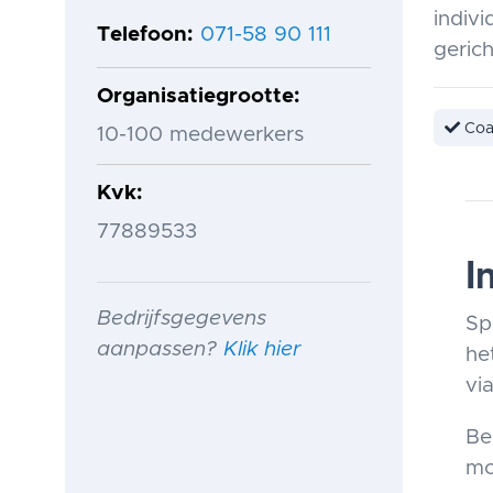
indivi
Telefoon
071-58 90 111
geric
Organisatiegrootte
Coa
10-100 medewerkers
Kvk
77889533
I
Bedrijfsgegevens
Sp
aanpassen?
Klik hier
he
via
Be
mo