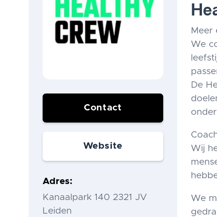
Hea
Meer 
We co
leefst
passe
De He
doele
Contact
onder
Coach
Website
Wij h
mensen
hebbe
Adres
Kanaalpark 140 2321 JV
We ma
Leiden
gedra