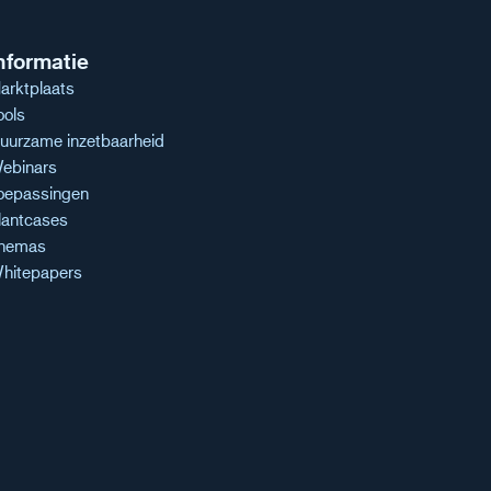
nformatie
arktplaats
ools
uurzame inzetbaarheid
ebinars
oepassingen
lantcases
hemas
hitepapers