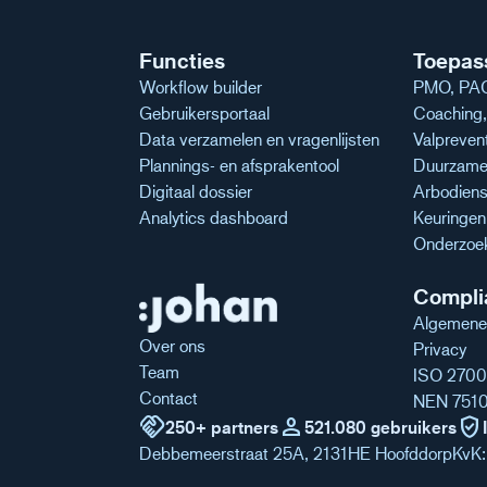
Functies
Toepas
Workflow builder
PMO, PAG
Gebruikersportaal
Coaching, 
Data verzamelen en vragenlijsten
Valpreven
Plannings- en afsprakentool
Duurzame 
Digitaal dossier
Arbodiens
Analytics dashboard
Keuringe
Onderzoe
Compli
Algemene
Over ons
Privacy
Team
ISO 2700
Contact
NEN 751
handshake
person
verified_user
250+ partners
521.080 gebruikers
Debbemeerstraat 25A, 2131HE Hoofddorp
KvK: