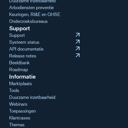
Duurzame Inzetbaarheid
Arbodiensten preventie
Keuringen, RI&E en QHSE
Onderzoeksbureaus
Support
arrow_outward
Support
arrow_outward
Systeem status
arrow_outward
API documentatie
arrow_outward
Release notes
Beeldbank
Roadmap
Informatie
Marktplaats
Tools
Duurzame inzetbaarheid
Webinars
Toepassingen
Klantcases
Themas