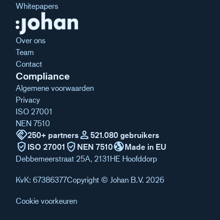
Whitepapers
Over ons
Team
Contact
Compliance
Algemene voorwaarden
Privacy
ISO 27001
NEN 7510
handshake
person
250+ partners
521.080 gebruikers
verified_user
verified_user
globe_uk
ISO 27001
NEN 7510
Made in EU
Debbemeerstraat 25A, 2131HE Hoofddorp
KvK: 67386377
Copyright © Johan B.V. 2026
Cookie voorkeuren