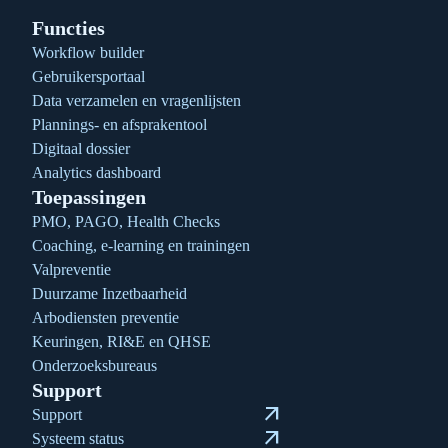
Functies
Workflow builder
Gebruikersportaal
Data verzamelen en vragenlijsten
Plannings- en afsprakentool
Digitaal dossier
Analytics dashboard
Toepassingen
PMO, PAGO, Health Checks
Coaching, e-learning en trainingen
Valpreventie
Duurzame Inzetbaarheid
Arbodiensten preventie
Keuringen, RI&E en QHSE
Onderzoeksbureaus
Support
arrow_outward
Support
arrow_outward
Systeem status