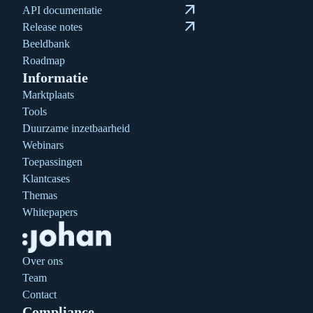
arrow_outward
API documentatie
arrow_outward
Release notes
Beeldbank
Roadmap
Informatie
Marktplaats
Tools
Duurzame inzetbaarheid
Webinars
Toepassingen
Klantcases
Themas
Whitepapers
Over ons
Team
Contact
Compliance