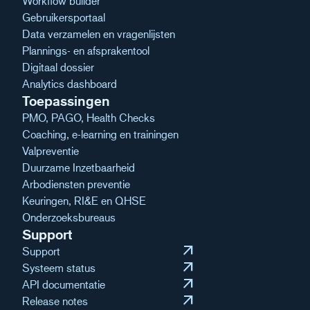
Workflow builder
Gebruikersportaal
Data verzamelen en vragenlijsten
Plannings- en afsprakentool
Digitaal dossier
Analytics dashboard
Toepassingen
PMO, PAGO, Health Checks
Coaching, e-learning en trainingen
Valpreventie
Duurzame Inzetbaarheid
Arbodiensten preventie
Keuringen, RI&E en QHSE
Onderzoeksbureaus
Support
arrow_outward
Support
arrow_outward
Systeem status
arrow_outward
API documentatie
arrow_outward
Release notes