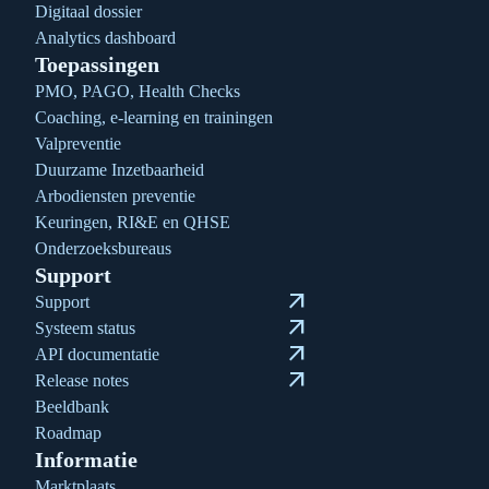
Digitaal dossier
Analytics dashboard
Toepassingen
PMO, PAGO, Health Checks
Coaching, e-learning en trainingen
Valpreventie
Duurzame Inzetbaarheid
Arbodiensten preventie
Keuringen, RI&E en QHSE
Onderzoeksbureaus
Support
arrow_outward
Support
arrow_outward
Systeem status
arrow_outward
API documentatie
arrow_outward
Release notes
Beeldbank
Roadmap
Informatie
Marktplaats