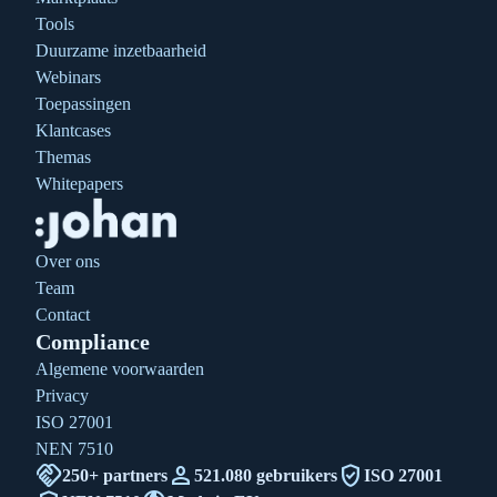
Tools
Duurzame inzetbaarheid
Webinars
Toepassingen
Klantcases
Themas
Whitepapers
Over ons
Team
Contact
Compliance
Algemene voorwaarden
Privacy
ISO 27001
NEN 7510
handshake
person
verified_user
250+ partners
521.080 gebruikers
ISO 27001