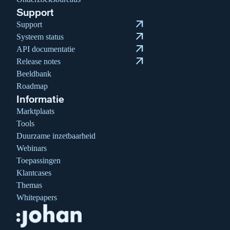
Support
arrow_outward
Support
arrow_outward
Systeem status
arrow_outward
API documentatie
arrow_outward
Release notes
Beeldbank
Roadmap
Informatie
Marktplaats
Tools
Duurzame inzetbaarheid
Webinars
Toepassingen
Klantcases
Themas
Whitepapers